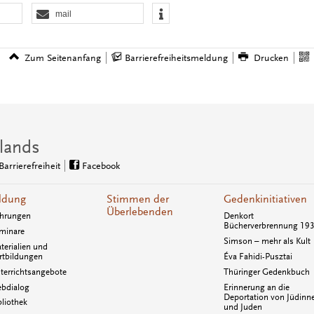
mail
Zum Seitenanfang
Barrierefreiheitsmeldung
Drucken
lands
Barrierefreiheit
Facebook
ldung
Stimmen der
Gedenkinitiativen
Überlebenden
hrungen
Denkort
Bücherverbrennung 19
minare
Simson – mehr als Kult
terialien und
rtbildungen
Éva Fahidi-Pusztai
terrichtsangebote
Thüringer Gedenkbuch
bdialog
Erinnerung an die
Deportation von Jüdinn
bliothek
und Juden