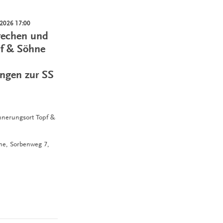
.2026 17:00
rechen und
pf & Söhne
ngen zur SS
innerungsort Topf &
hne,
Sorbenweg 7,