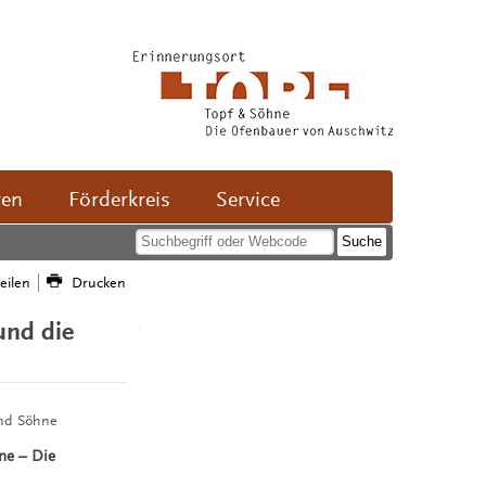
ven
Förderkreis
Service
teilen
Drucken
und die
und Söhne
ne – Die