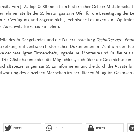
sitz von J. A. Topf & Söhne ist ein historischer Ort der Mittäterschaft
rnehmen stellte der SS leistungsstarke Öfen für die Beseitigung der Le
n zur Verfügung und zögerte nicht, technische Lösungen zur „Optimi
r Auschwitz-Birkenau zu liefern.
 Teile des Außengeländes und die Dauerausstellung
Techniker der
„
Endl
ersetzung mit zentralen historischen Dokumenten im Zentrum der Bet
e der beteiligten Firmenchefs, Ingenieure, Monteure und Kaufleute al
Die Gäste haben dabei die Möglichkeit, sich über die Geschichte der 
chäftsbeziehungen zur SS zu informieren und die durch die Ausstellu
ntwortung des einzelnen Menschen im beruflichen Alltag im Gespräch zu
tweet
teilen
teilen