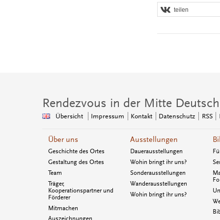
teilen
Rendezvous in der Mitte Deutsch
Übersicht
Impressum
Kontakt
Datenschutz
RSS
Über uns
Ausstellungen
Bi
Geschichte des Ortes
Dauerausstellungen
Fü
Gestaltung des Ortes
Wohin bringt ihr uns?
Se
Team
Sonderausstellungen
Ma
Fo
Träger,
Wanderausstellungen
Kooperationspartner und
Un
Wohin bringt ihr uns?
Förderer
We
Mitmachen
Bi
Auszeichnungen