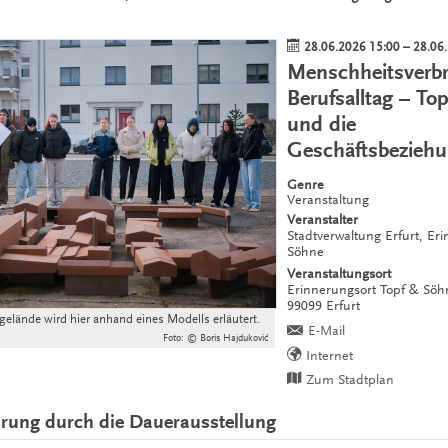
28.06.2026 15:00
–
28.06
Menschheitsverb
Berufsalltag – To
und die
Geschäftsbeziehu
Genre
Veranstaltung
Veranstalter
Stadtverwaltung Erfurt, Er
Söhne
Veranstaltungsort
Erinnerungsort Topf & Sö
99099
Erfurt
elände wird hier anhand eines Modells erläutert.
E-Mail
Foto: © Boris Hajduković
Internet
Zum Stadtplan
hrung durch die Dauerausstellung