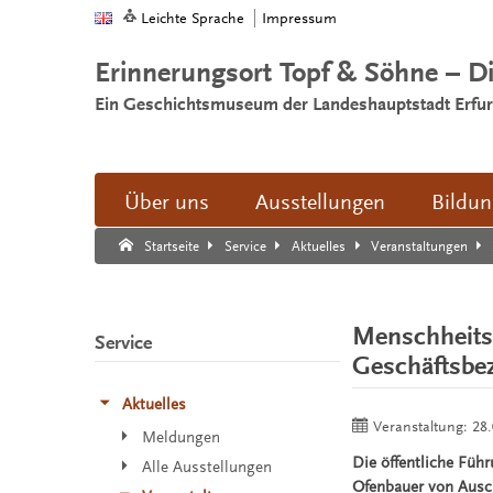
Leichte Sprache
Impressum
Erinnerungsort Topf & Söhne – D
Ein Geschichtsmuseum der Landeshauptstadt Erfur
Über uns
Ausstellungen
Bildu
Suche:
Suche Ende.
Startseite
Service
Aktuelles
Veranstaltungen
Menschheitsv
Service
Geschäftsbe
Aktuelles
Veranstaltung:
28.
Meldungen
Die öffentliche Füh
Alle Ausstellungen
Ofenbauer von Ausch