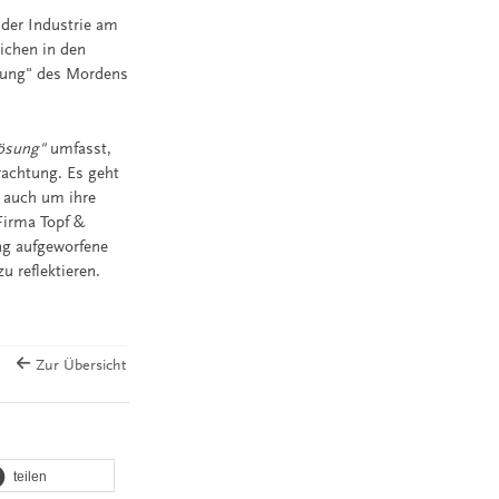
 der Industrie am
ichen in den
erung" des Mordens
ösung"
umfasst,
rachtung. Es geht
s auch um ihre
Firma Topf &
ng aufgeworfene
 reflektieren.
Zur Übersicht
teilen