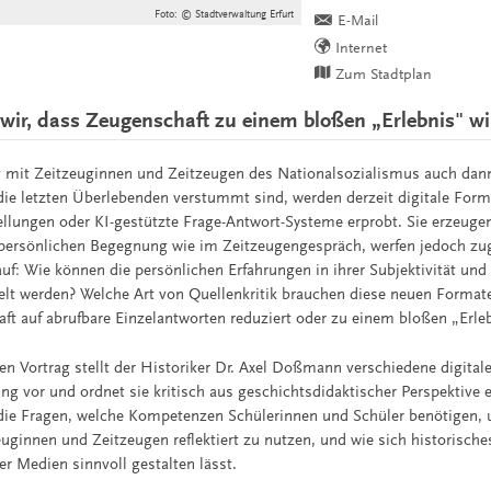
Foto: © Stadtverwaltung Erfurt
E-Mail
Internet
Zum Stadtplan
wir, dass Zeugenschaft zu einem bloßen „Erlebnis" wi
mit Zeitzeuginnen und Zeitzeugen des Nationalsozialismus auch dan
ie letzten Überlebenden verstummt sind, werden derzeit digitale Form
ellungen oder KI-gestützte Frage-Antwort-Systeme erprobt. Sie erzeuge
 persönlichen Begegnung wie im Zeitzeugengespräch, werfen jedoch zug
uf: Wie können die persönlichen Erfahrungen in ihrer Subjektivität und
elt werden? Welche Art von Quellenkritik brauchen diese neuen Forma
aft auf abrufbare Einzelantworten reduziert oder zu einem bloßen „Erle
en Vortrag stellt der Historiker Dr. Axel Doßmann verschiedene digital
ng vor und ordnet sie kritisch aus geschichtsdidaktischer Perspektive 
die Fragen, welche Kompetenzen Schülerinnen und Schüler benötigen, 
uginnen und Zeitzeugen reflektiert zu nutzen, und wie sich historische
r Medien sinnvoll gestalten lässt.