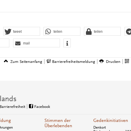
tweet
teilen
teilen
mail
Zum Seitenanfang
Barrierefreiheitsmeldung
Drucken
lands
Barrierefreiheit
Facebook
ldung
Stimmen der
Gedenkinitiativen
Überlebenden
hrungen
Denkort