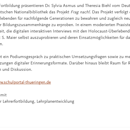
 Fortbildung präsentieren Dr. Sylvia Asmus und Theresia Biehl vom Deut
tschen Nationalbibliothek das Projekt
Frag nach!
. Das Projekt verfolgt 
lebenden für nachfolgende Generationen zu bewahren und zugleich neu
ür Bildungszusammenhänge zu erproben. In einem moderierten Praxiste
eit, die digitalen interaktiven Interviews mit den Holocaust-Überleben
 S. Maier selbst auszuprobieren und deren Einsatzmöglichkeiten für da
n.
et ein Podiumsgespräch zu praktischen Umsetzungsfragen sowie zu me
tzungen digitaler Erinnerungsformate. Darüber hinaus bleibt Raum für 
h und Diskussion.
w.schulportal-thueringen.de
 mit
ür Lehrerfortbildung, Lehrplanentwicklung