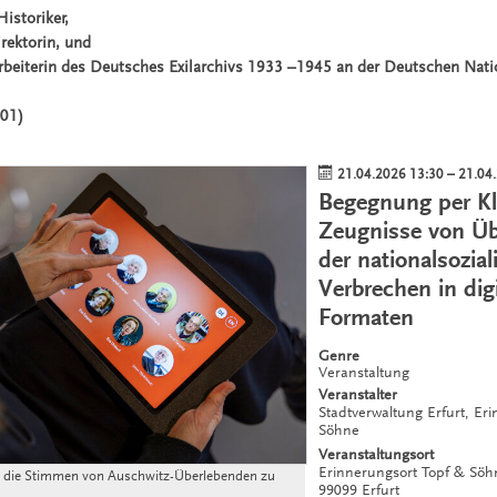
istoriker,
rektorin, und
arbeiterin des Deutsches Exilarchivs 1933 –1945 an der Deutschen Natio
601)
21.04.2026 13:30
–
21.04
Begegnung per Kl
Zeugnisse von Ü
der nationalsozial
Verbrechen in dig
Formaten
Genre
Veranstaltung
Veranstalter
Stadtverwaltung Erfurt, Er
Söhne
Veranstaltungsort
Erinnerungsort Topf & Sö
nd die Stimmen von Auschwitz-Überlebenden zu
99099
Erfurt