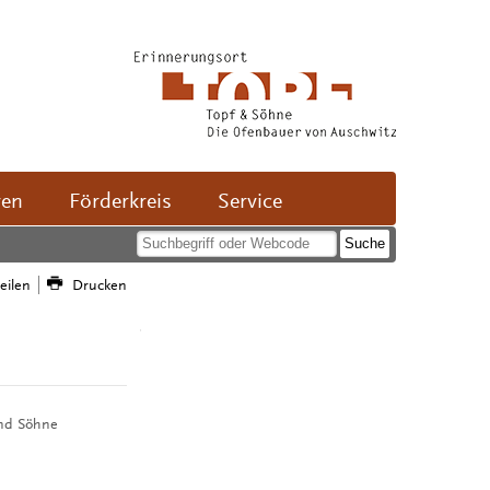
ven
Förderkreis
Service
teilen
Drucken
und Söhne