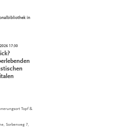
nalbibliothek in
.2026 17:30
ick?
berlebenden
istischen
italen
innerungsort Topf &
hne,
Sorbenweg 7,