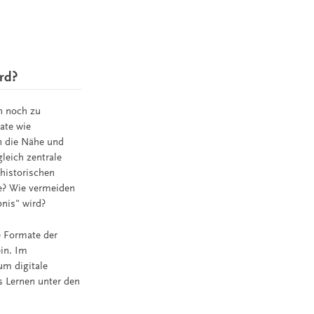
rd?
n noch zu
ate wie
n die Nähe und
leich zentrale
 historischen
te? Wie vermeiden
bnis" wird?
e Formate der
ein. Im
um digitale
s Lernen unter den