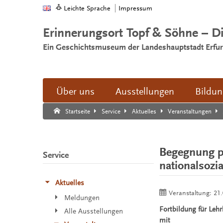
Leichte Sprache
Impressum
Erinnerungsort Topf & Söhne – D
Ein Geschichtsmuseum der Landeshauptstadt Erfur
Über uns
Ausstellungen
Bildu
Suche:
Suche Ende.
Startseite
Service
Aktuelles
Veranstaltungen
Begegnung p
Service
nationalsozi
Aktuelles
Veranstaltung:
21.
Meldungen
Fortbildung für Lehr
Alle Ausstellungen
mit