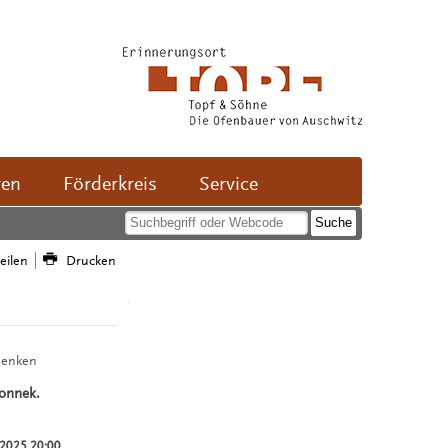
ven
Förderkreis
Service
teilen
Drucken
denken
onnek.
.2025 20:00