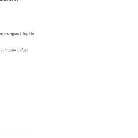
innerungsort Topf &
37,
99084
Erfurt