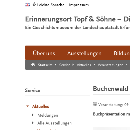
Leichte Sprache
Impressum
Erinnerungsort Topf & Söhne – D
Ein Geschichtsmuseum der Landeshauptstadt Erfur
Über uns
Ausstellungen
Bildu
Suche:
Suche Ende.
Startseite
Service
Aktuelles
Veranstaltungen
Buchenwald
Service
Veranstaltung:
09.
Aktuelles
Buchpräsentation m
Meldungen
Alle Ausstellungen