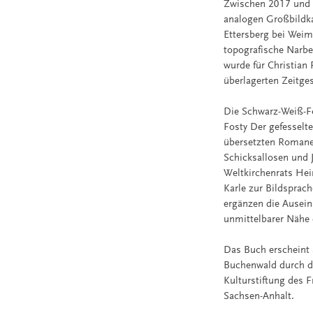
Zwischen 2017 und 2
analogen Großbildk
Ettersberg bei Weim
topografische Narbe
wurde für Christian
überlagerten Zeitge
Die Schwarz-Weiß-Fo
Fosty Der gefesselt
übersetzten Romane
Schicksallosen und 
Weltkirchenrats Hei
Karle zur Bildsprac
ergänzen die Ausein
unmittelbarer Nähe 
Das Buch erscheint 
Buchenwald durch di
Kulturstiftung des 
Sachsen-Anhalt.