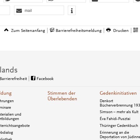
mail
Zum Seitenanfang
Barrierefreiheitsmeldung
Drucken
lands
Barrierefreiheit
Facebook
ldung
Stimmen der
Gedenkinitiativen
Überlebenden
hrungen
Denkort
Bücherverbrennung 19
minare
Simson – mehr als Kult
terialien und
rtbildungen
Éva Fahidi-Pusztai
terrichtsangebote
Thüringer Gedenkbuch
bdialog
Erinnerung an die
Deportation von Jüdinn
bliothek