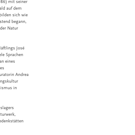
986) mit seiner
ald auf dem
ilden sich wie
astend begann,
 der Natur
äftlings José
iele Sprachen
an eines
des
uratorin Andrea
ungskultur
lismus in
nslagers
turwerk,
Gedenkstätten