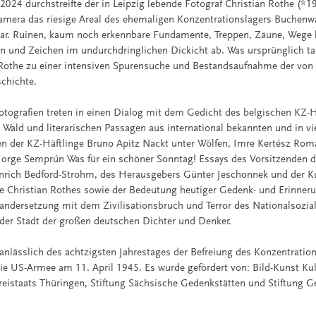
024 durchstreifte der in Leipzig lebende Fotograf Christian Rothe (*1
amera das riesige Areal des ehemaligen Konzentrationslagers Buchenw
ar. Ruinen, kaum noch erkennbare Fundamente, Treppen, Zäune, Wege b
n und Zeichen im undurchdringlichen Dickicht ab. Was ursprünglich t
 Rothe zu einer intensiven Spurensuche und Bestandsaufnahme der von
schichte.
tografien treten in einen Dialog mit dem Gedicht des belgischen KZ-H
e Wald und literarischen Passagen aus international bekannten und in v
n der KZ-Häftlinge Bruno Apitz Nackt unter Wölfen, Imre Kertész Rom
Jorge Semprún Was für ein schöner Sonntag! Essays des Vorsitzenden 
nrich Bedford-Strohm, des Herausgebers Günter Jeschonnek und der K
he Christian Rothes sowie der Bedeutung heutiger Gedenk- und Erinner
andersetzung mit dem Zivilisationsbruch und Terror des Nationalsozia
der Stadt der großen deutschen Dichter und Denker.
anlässlich des achtzigsten Jahrestages der Befreiung des Konzentratio
e US-Armee am 11. April 1945. Es wurde gefördert von: Bild-Kunst Kul
Freistaats Thüringen, Stiftung Sächsische Gedenkstätten und Stiftung 