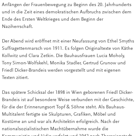
Anfängen der Frauenbewegung zu Beginn des 20. Jahrhunderts
und in die Zeit eines demokratischen Aufbruchs zwischen dem
Ende des Ersten Weltkrieges und dem Beginn der
Naziherrschaft.
Der Abend wird eröffnet mit einer Neufassung von Ethel Smyths
Suffragettenmarsch von 1911. Es folgen Originaltexte von Käthe
Kollwitz und Clara Zetkin. Die Bauhausfrauen
Lucia Moholy,
Tony Simon-Wolfskehl, Monika Stadler, Gertrud Grunow und
Friedl Dicker-Brandeis werden vorgestellt und mit eigenen
Texten zitiert.
Das spätere Schicksal der 1898 in Wien geborenen Friedl Dicker-
Brandeis ist auf besondere Weise verbunden mit der Geschichte,
für die der Erinnerungsort Topf & Söhne steht. Als Bauhaus-
Multitalent fertigte sie Skulpturen, Grafiken, Möbel und
Kostüme an und war als Architektin erfolgreich. Nach der
nationalsozialistischen Machtübernahme wurde die
Kommunistin und Jüdin verfolgt und 1942 nach Theresienstadt