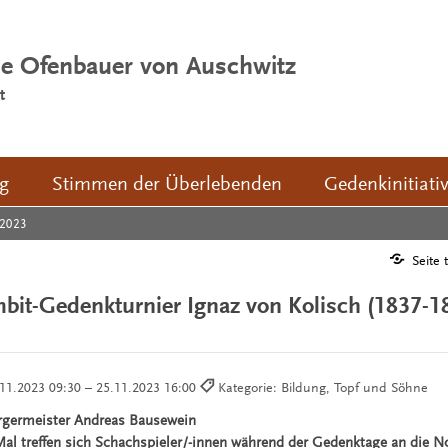
ie Ofenbauer von Auschwitz
t
ng
Stimmen der Überlebenden
Gedenkinitiati
2023
Seite 
bit-Gedenkturnier Ignaz von Kolisch (1837-1
n
11.2023 09:30 – 25.11.2023 16:00
Kategorie: Bildung, Topf und Söhne
rgermeister Andreas Bausewein
al treffen sich Schachspieler/-innen während der Gedenktage an die