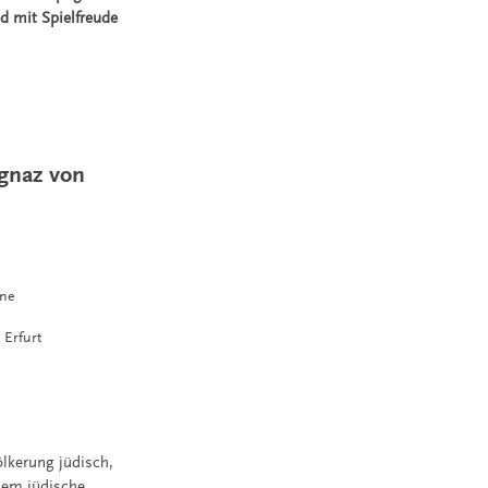
d mit Spielfreude
Ignaz von
hne
Erfurt
ölkerung jüdisch,
dem jüdische