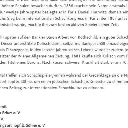
 höhere Schulen besuchen durften. 1856 tauchte sein Name erstmals 
ur wenige Jahre später besiegte er in Paris Daniel Harrwitz, damals ein
schs Sieg beim Internationalen Schachkongress in Paris, der 1867 anläs
anisiert wurde, machte ihn zum besten aktiven Spieler seiner Zeit.
Jahr später auf den Bankier Baron Albert von Rothschild, ein guter Scha
Dieser unterstützte Kolisch darin, selbst ins Bankgeschäft einzusteig
 als Finanzgenie, in den letzten Jahren seines Lebens wurde er zudem Jo
sitzer der Wiener Allgemeinen Zeitung. 1881 kaufte sich Kolisch vom 
en Titel eines Barons. Nach kurzer schwerer Krankheit starb er am 10.
al treffen sich Schachspieler/-innen während der Gedenktage an die
ort Topf & Söhne, um einen jüdischen Schachgroßmeister zu ehren un
chen Beitrag zur internationalen Schachkultur zu erinnern.
 mit
rfurt e. V.
 V.
ungsort Topf & Söhne e. V