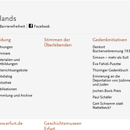
lands
Barrierefreiheit
Facebook
ldung
Stimmen der
Gedenkinitiativen
Überlebenden
hrungen
Denkort
Bücherverbrennung 19
minare
Simson – mehr als Kult
terialien und
rtbildungen
Éva Fahidi-Pusztai
terrichtsangebote
Thüringer Gedenkbuch
bdialog
Erinnerung an die
Deportation von Jüdinn
bliothek
und Juden
blikationen
Jochen-Bock-Preis
mmlung und Archive
Paul Schäfer
Gert Schramm statt
Nettelbeck?
w.erfurt.de
Geschichtsmuseen
Erfurt