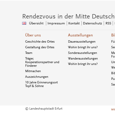
Rendezvous in der Mitte Deutsch
Übersicht
Impressum
Kontakt
Datenschutz
RSS
Über uns
Ausstellungen
Bi
Geschichte des Ortes
Dauerausstellungen
Fü
Gestaltung des Ortes
Wohin bringt ihr uns?
Se
Team
Sonderausstellungen
Ma
Fo
Träger,
Wanderausstellungen
Kooperationspartner und
Un
Wohin bringt ihr uns?
Förderer
We
Mitmachen
Bi
Auszeichnungen
Pu
10 Jahre Erinnerungsort
Sa
Topf & Söhne
© Landeshauptstadt Erfurt
ww