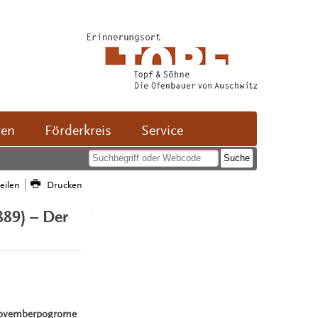
ven
Förderkreis
Service
teilen
Drucken
889) – Der
 Novemberpogrome