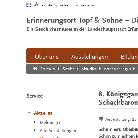
Leichte Sprache
Impressum
Erinnerungsort Topf & Söhne – D
Ein Geschichtsmuseum der Landeshauptstadt Erfur
Über uns
Ausstellungen
Bildu
Suche:
Suche Ende.
Startseite
Service
Aktuelles
Veranstaltungen
8. Königsgam
Service
Schachbaro
Aktuelles
Veranstaltung:
25.
Meldungen
Schirmherr: Oberbü
Alle Ausstellungen
Schon zum achten M