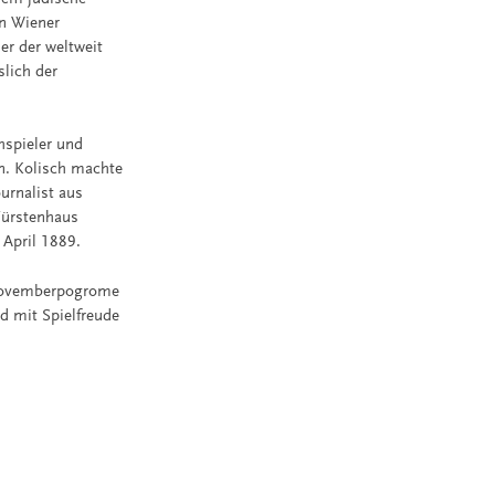
in Wiener
er der weltweit
slich der
chspieler und
en. Kolisch machte
urnalist aus
Fürstenhaus
 April 1889.
 Novemberpogrome
d mit Spielfreude