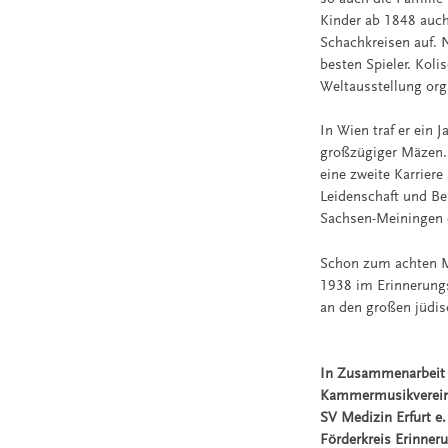
Kinder ab 1848 auch
Schachkreisen auf. N
besten Spieler. Koli
Weltausstellung org
In Wien traf er ein 
großzügiger Mäzen. 
eine zweite Karriere
Leidenschaft und Be
Sachsen-Meiningen d
Schon zum achten M
1938 im Erinnerungs
an den großen jüdis
In Zusammenarbeit
Kammermusikverein E
SV Medizin Erfurt e.
Förderkreis Erinner