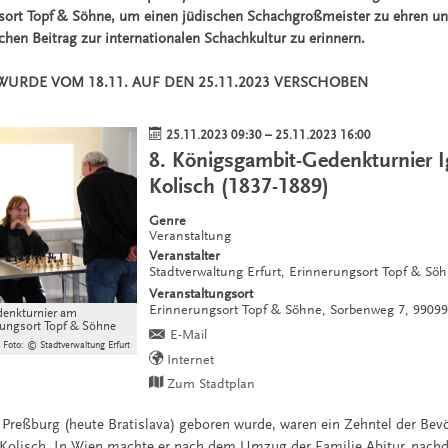
ort Topf & Söhne, um einen jüdischen Schachgroßmeister zu ehren un
chen Beitrag zur internationalen Schachkultur zu erinnern.
URDE VOM 18.11. AUF DEN 25.11.2023 VERSCHOBEN
25.11.2023 09:30
–
25.11.2023 16:00
8. Königsgambit-Gedenkturnier 
Kolisch (1837-1889)
Genre
Veranstaltung
Veranstalter
Stadtverwaltung Erfurt, Erinnerungsort Topf & Sö
Veranstaltungsort
Erinnerungsort Topf & Söhne,
Sorbenweg 7,
99099
denkturnier am
rungsort Topf & Söhne
E-Mail
Foto: © Stadtverwaltung Erfurt
Internet
Zum Stadtplan
n Preßburg (heute Bratislava) geboren wurde, waren ein Zehntel der Bev
 Kolisch. In Wien machte er nach dem Umzug der Familie Abitur, nach