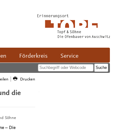
ven
Förderkreis
Service
teilen
Drucken
und die
und Söhne
ne – Die