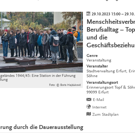
29.10.2023 15:00
–
29.10
Menschheitsverb
Berufsalltag – To
und die
Geschäftsbeziehu
Genre
Veranstaltung
Veranstalter
Stadtverwaltung Erfurt, Er
eländes 1944/45: Eine Station in der Führung
Söhne
llung
Veranstaltungsort
Foto: © Boris Hajduković
Erinnerungsort Topf & Sö
99099
Erfurt
E-Mail
Internet
Zum Stadtplan
hrung durch die Dauerausstellung