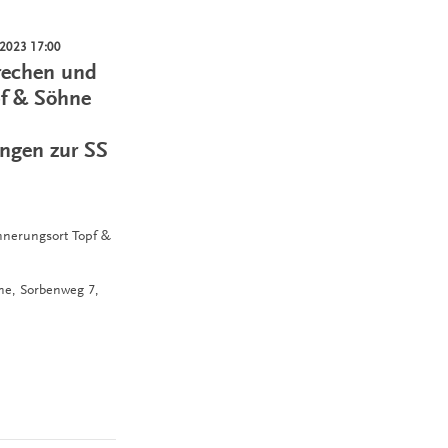
.2023 17:00
rechen und
pf & Söhne
ngen zur SS
innerungsort Topf &
hne,
Sorbenweg 7,