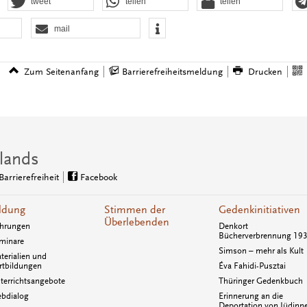
tweet
teilen
teilen
mail
Zum Seitenanfang
Barrierefreiheitsmeldung
Drucken
lands
Barrierefreiheit
Facebook
ldung
Stimmen der
Gedenkinitiativen
Überlebenden
hrungen
Denkort
Bücherverbrennung 19
minare
Simson – mehr als Kult
terialien und
rtbildungen
Éva Fahidi-Pusztai
terrichtsangebote
Thüringer Gedenkbuch
bdialog
Erinnerung an die
Deportation von Jüdinn