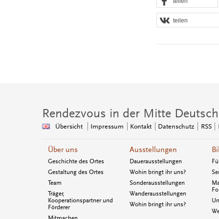
teilen
teilen
Rendezvous in der Mitte Deutsch
Übersicht
Impressum
Kontakt
Datenschutz
RSS
Über uns
Ausstellungen
Bi
Geschichte des Ortes
Dauerausstellungen
Fü
Gestaltung des Ortes
Wohin bringt ihr uns?
Se
Team
Sonderausstellungen
Ma
Fo
Träger,
Wanderausstellungen
Kooperationspartner und
Un
Wohin bringt ihr uns?
Förderer
We
Mitmachen