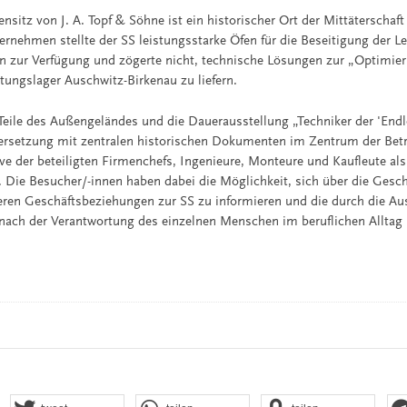
sitz von J. A. Topf & Söhne ist ein historischer Ort der Mittäterschaft
rnehmen stellte der SS leistungsstarke Öfen für die Beseitigung der Le
n zur Verfügung und zögerte nicht, technische Lösungen zur „Optimie
ungslager Auschwitz-Birkenau zu liefern.
 Teile des Außengeländes und die Dauerausstellung „Techniker der 'End
ersetzung mit zentralen historischen Dokumenten im Zentrum der Bet
e der beteiligten Firmenchefs, Ingenieure, Monteure und Kaufleute al
Die Besucher/-innen haben dabei die Möglichkeit, sich über die Gesch
ren Geschäftsbeziehungen zur SS zu informieren und die durch die Au
nach der Verantwortung des einzelnen Menschen im beruflichen Alltag