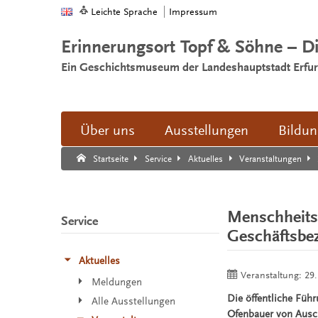
Leichte Sprache
Impressum
Erinnerungsort Topf & Söhne – D
Ein Geschichtsmuseum der Landeshauptstadt Erfur
Über uns
Ausstellungen
Bildu
Suche:
Suche Ende.
Startseite
Service
Aktuelles
Veranstaltungen
Menschheitsv
Service
Geschäftsbe
Aktuelles
Veranstaltung:
29.
Meldungen
Die öffentliche Füh
Alle Ausstellungen
Ofenbauer von Ausch