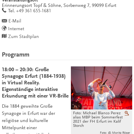
Veranstaltungsort
Erinnerungsort Topf & Söhne,
Sorbenweg 7,
99099
Erfurt
work
Tel.
+49 361 655-1681
E-Mail
Internet
Zum Stadtplan
Programm
18:00 – 20:30: Große
Synagoge Erfurt (1884-1938)
in Virtual Reality.
Eigenständige interaktive
Erkundung mit einer VR-Brille
Die 1884 geweihte Große
Foto: Michael Blanco Perez
V
Synagoge in Erfurt war der
alias MBP beim Sommerfest
religiöse und kulturelle
2021 der FH Erfurt im Kalif
Storch
Mittelpunkt einer
Foto: © Moritz Röser