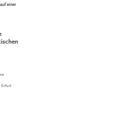
auf einer
e
tischen
hne
Erfurt