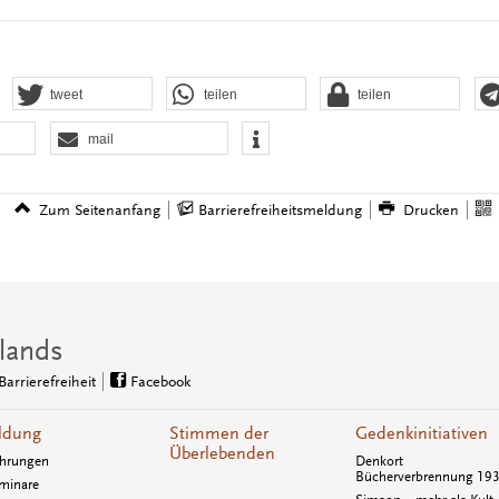
tweet
teilen
teilen
mail
Zum Seitenanfang
Barrierefreiheitsmeldung
Drucken
lands
Barrierefreiheit
Facebook
ldung
Stimmen der
Gedenkinitiativen
Überlebenden
hrungen
Denkort
Bücherverbrennung 19
minare