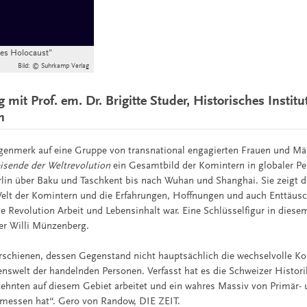
des Holocaust"
Bild: © Suhrkamp Verlag
 mit Prof. em. Dr. Brigitte Studer, Historisches Institu
n
enmerk auf eine Gruppe von transnational engagierten Frauen und Mä
isende der Weltrevolution
ein Gesamtbild der Komintern in globaler Pe
in über Baku und Taschkent bis nach Wuhan und Shanghai. Sie zeigt die
 Welt der Komintern und die Erfahrungen, Hoffnungen und auch Enttäu
e Revolution Arbeit und Lebensinhalt war. Eine Schlüsselfigur in diese
ter Willi Münzenberg.
 erschienen, dessen Gegenstand nicht hauptsächlich die wechselvolle Ko
enswelt der handelnden Personen. Verfasst hat es die Schweizer Historik
hrzehnten auf diesem Gebiet arbeitet und ein wahres Massiv von Primär-
rmessen hat“. Gero von Randow, DIE ZEIT.