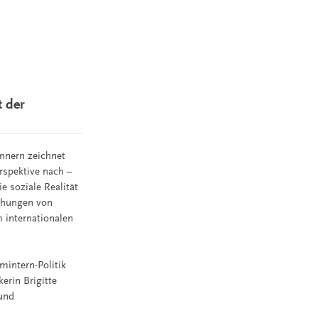
t der
nnern zeichnet
rspektive nach –
 soziale Realität
schungen von
m internationalen
mintern-Politik
erin Brigitte
 und