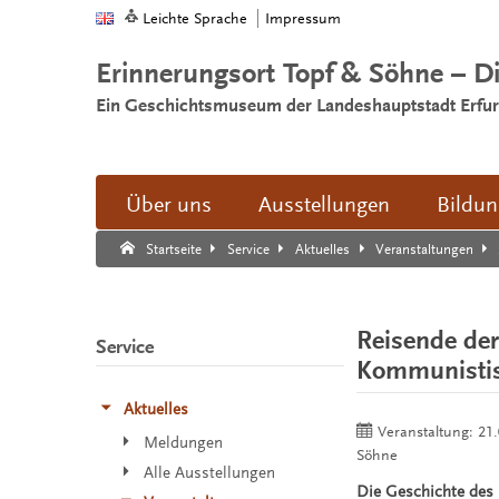
Leichte Sprache
Impressum
Erinnerungsort Topf & Söhne – D
Ein Geschichtsmuseum der Landeshauptstadt Erfur
Über uns
Ausstellungen
Bildu
Suche:
Suche Ende.
Startseite
Service
Aktuelles
Veranstaltungen
Reisende der
Service
Kommunistis
Aktuelles
Veranstaltung:
21.
Meldungen
Söhne
Alle Ausstellungen
Die Geschichte des 