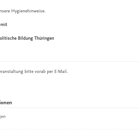
unsere Hygienehinweise.
 mit
politische Bildung Thüringen
anstaltung bitte vorab per E-Mail.
ionen
gen