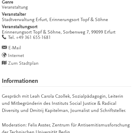
Genre
Veranstaltung
Veranstalter
Stadtverwaltung Erfurt, Erinnerungsort Topf & Söhne
Veranstaltungsort
Erinnerungsort Topf & Söhne,
Sorbenweg 7,
99099
Erfurt
work
Tel.
+49 361 655-1681
E-Mail
Internet
Zum Stadtplan
Informationen
Gespräch mit Leah Carola Czollek, Sozialpädagogin, Leiterin
und Mitbegründerin des Instituts Social Justice & Radical
Diversity, und Dmitrij Kapitelman, Journalist und Schriftsteller.
Moderation: Felix Axster, Zentrum für Antisemitismusforschung
der Technischen Universität Berlin