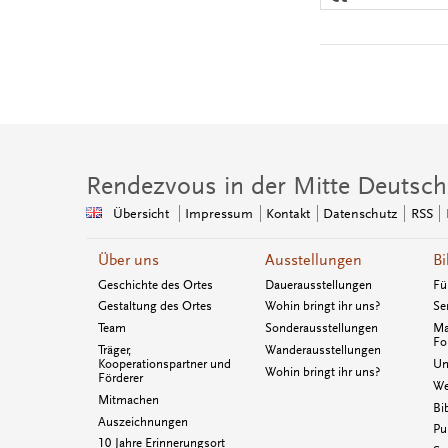
Rendezvous in der Mitte Deutsch
Übersicht
Impressum
Kontakt
Datenschutz
RSS
Über uns
Ausstellungen
Bi
Geschichte des Ortes
Dauerausstellungen
Fü
Gestaltung des Ortes
Wohin bringt ihr uns?
Se
Team
Sonderausstellungen
Ma
Fo
Träger,
Wanderausstellungen
Kooperationspartner und
Un
Wohin bringt ihr uns?
Förderer
We
Mitmachen
Bi
Auszeichnungen
Pu
10 Jahre Erinnerungsort