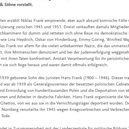
& Söhne vorstellt.
ten erzählt Niklas Frank empörende, aber auch absurd komische Fälle 
ifizierung zwischen 1945 und 1951. Dreist verkauften damals Mitgliede
chkammern für dumm und retteten sich ohne Reue ins demokratische 
wie Lina Heydrich, Oskar von Hindenburg, Emmy Göring, Winifred Wa
iklas Frank vor allem für die vielen unbekannten Nazis, die das unmens
lt, ihre Mitmenschen denunziert und bei der Judenverfolgung weggeseh
 mit ihren Taten konfrontiert. Anstatt Verantwortung für ihr persönliche
 sie sich feige heraus und waren damit oftmals erfolgreich.
r 1939 geborene Sohn des Juristen Hans Frank (1900 – 1946). Dieser trat
d war ab 1939 als Generalgouverneur der besetzten polnischen Gebiete
und Ermordung von hunderttausenden Polen und die Deportation von et
innen und Arbeiter in deutsche Fabriken. Hans Frank organisierte die V
 Ghettos, von wo aus sie in die Vernichtungslager deportiert wurden. De
in Nürnberg verurteilte ihn 1945 wegen Kriegsverbrechen und Verbreche
 Tode.
indet in Zusammenarbeit mit der Landeszentrale für politische Bildung