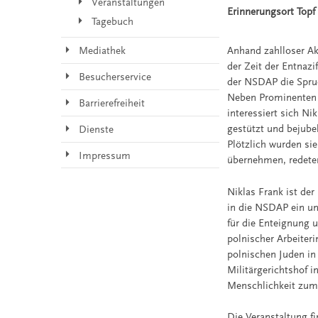
Veranstaltungen
Erinnerungsort Topf 
Tagebuch
Mediathek
Anhand zahlloser Ak
der Zeit der Entnaz
Besucherservice
der NSDAP die Spru
Neben Prominenten 
Barrierefreiheit
interessiert sich N
gestützt und bejube
Dienste
Plötzlich wurden sie
Impressum
übernehmen, redeten
Niklas Frank ist de
in die NSDAP ein un
für die Enteignung 
polnischer Arbeiter
polnischen Juden in
Militärgerichtshof 
Menschlichkeit zum
Die Veranstaltung f