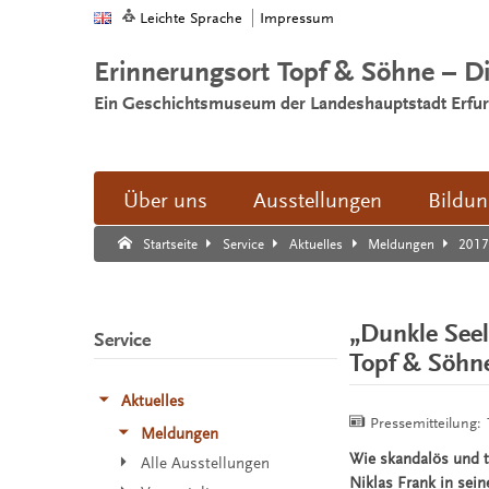
Leichte Sprache
Impressum
Erinnerungsort Topf & Söhne – D
Ein Geschichtsmuseum der Landeshauptstadt Erfur
Über uns
Ausstellungen
Bildu
Suche:
Suche Ende.
201
Startseite
Service
Aktuelles
Meldungen
„Dunkle Seel
Service
Topf & Söhn
Aktuelles
Pressemitteilung:
Meldungen
Wie skandalös und t
Alle Ausstellungen
Niklas Frank in sei