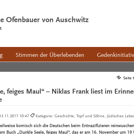
ie Ofenbauer von Auschwitz
t
ng
Stimmen der Überlebenden
Gedenkinitiati
7
Seite 
e, feiges Maul“ – Niklas Frank liest im Erinn
e
13.11.2017 10:47
Kategorie: Geschichte, Topf und Söhne, Jüdisches Leben
eilweise komisch sich die Deutschen beim Entnazifizieren reinwuschen
nem Buch „Dunkle Seele, feiges Maul“, das er am 16. November um 19