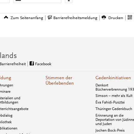
Zum Seitenanfang
Barrierefreiheitsmeldung
Drucken
lands
Barrierefreiheit
Facebook
ldung
Stimmen der
Gedenkinitiativen
Überlebenden
hrungen
Denkort
Bücherverbrennung 19
minare
Simson – mehr als Kult
terialien und
rtbildungen
Éva Fahidi-Pusztai
terrichtsangebote
Thüringer Gedenkbuch
bdialog
Erinnerung an die
Deportation von Jüdinn
bliothek
und Juden
blikationen
Jochen-Bock-Preis