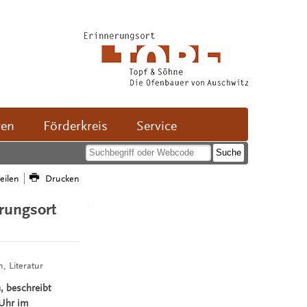
ven
Förderkreis
Service
teilen
Drucken
erungsort
, Literatur
, beschreibt
 Uhr im