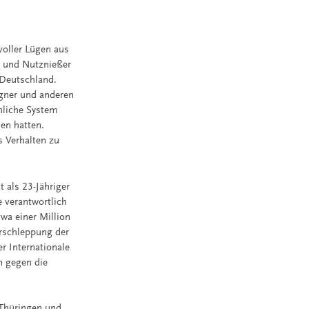
voller Lügen aus
r und Nutznießer
Deutschland.
gner und anderen
chliche System
en hatten.
s Verhalten zu
 als 23-Jähriger
 verantwortlich
wa einer Million
erschleppung der
r Internationale
n gegen die
 Thüringen und