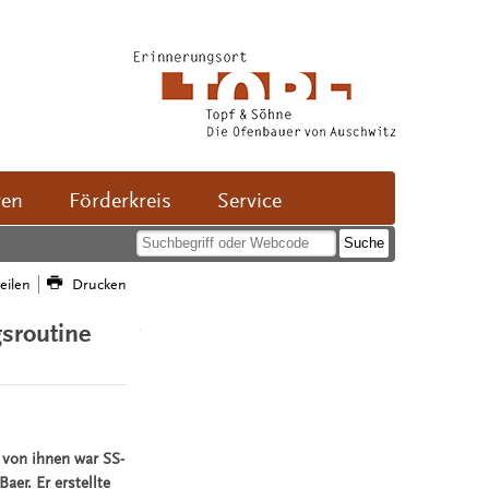
ven
Förderkreis
Service
teilen
Drucken
sroutine
 von ihnen war SS-
er. Er erstellte