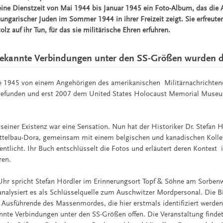
eine Dienstzeit von Mai 1944 bis Januar 1945 ein Foto-Album, das die 
ngarischer Juden im Sommer 1944 in ihrer Freizeit zeigt. Sie erfreuten
lz auf ihr Tun, für das sie militärische Ehren erfuhren.
ekannte Verbindungen unter den SS-Größen wurden d
 1945 von einem Angehörigen des amerikanischen Militärnachrichtend
gefunden und erst 2007 dem United States Holocaust Memorial Muse
iner Existenz war eine Sensation. Nun hat der Historiker Dr. Stefan Hö
ttelbau-Dora, gemeinsam mit einem belgischen und kanadischen Koll
fentlicht. Ihr Buch entschlüsselt die Fotos und erläutert deren Kontext 
ren.
hr spricht Stefan Hördler im Erinnerungsort Topf & Söhne am Sorben
alysiert es als Schlüsselquelle zum Auschwitzer Mordpersonal. Die Bi
 Ausführende des Massenmordes, die hier erstmals identifiziert werde
nnte Verbindungen unter den SS-Größen offen. Die Veranstaltung findet