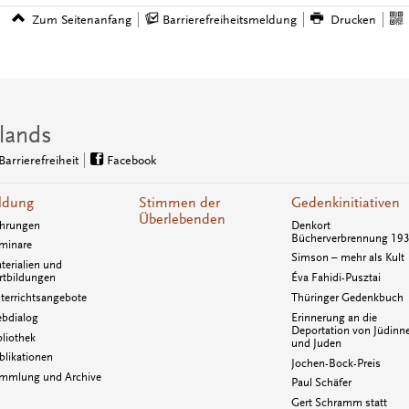
Zum Seitenanfang
Barrierefreiheitsmeldung
Drucken
lands
Barrierefreiheit
Facebook
ldung
Stimmen der
Gedenkinitiativen
Überlebenden
hrungen
Denkort
Bücherverbrennung 19
minare
Simson – mehr als Kult
terialien und
rtbildungen
Éva Fahidi-Pusztai
terrichtsangebote
Thüringer Gedenkbuch
bdialog
Erinnerung an die
Deportation von Jüdinn
bliothek
und Juden
blikationen
Jochen-Bock-Preis
mmlung und Archive
Paul Schäfer
Gert Schramm statt