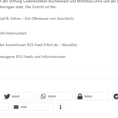
 der Stiftung Gedenkstätten Buchenwald und Mittelbau-Dora und der L
üringen statt. Der Eintritt ist frei.
Topf & Söhne – Die Ofenbauer von Auschwitz
ntlichkeitsarbeit
en kostenlosen RSS-Feed Erfurt.de – Aktuelles
bezogene RSS-Feeds und Informationen
tweet
teilen
teilen
mail