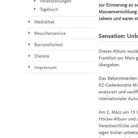
Veranstaltungen
zur Erinnerung an s
Tagebuch
Massenvernichtung u
Lebens und waren sto
Mediathek
Besucherservice
Sensation: Unb
Barrierefreiheit
Dieses Album wurde
Dienste
Frankfurt am Main 
übergeben.
Impressum
Das Bekanntwerden se
KZ-Gedenkstätte Mi
analysiert und veröf
internationaler Auto
Am 2. März um 19 U
Höcker-Album und an
Verantwortliche und
legen bisher unbeka