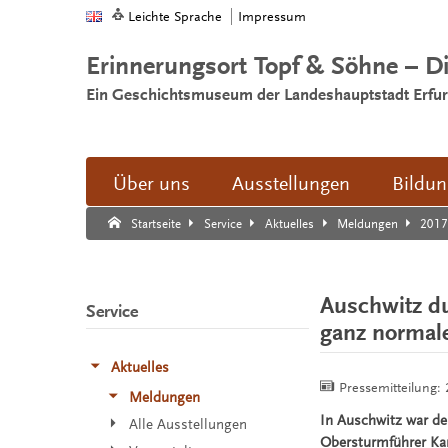
Leichte Sprache
Impressum
Erinnerungsort Topf & Söhne – D
Ein Geschichtsmuseum der Landeshauptstadt Erfur
Über uns
Ausstellungen
Bildu
Suche:
Suche Ende.
201
Startseite
Service
Aktuelles
Meldungen
Auschwitz du
Service
ganz normal
Aktuelles
Pressemitteilung:
Meldungen
In Auschwitz war de
Alle Ausstellungen
Obersturmführer Kar