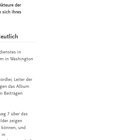
Akteure der
 sich ihres
eutlich
ienstes in
um in Washington
rdler, Leiter der
egen das Album
in Beiträgen
weg 7 über das
lder zeigen
n können, und
 in