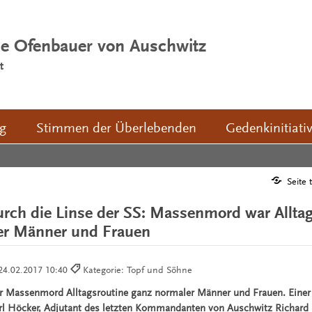
ie Ofenbauer von Auschwitz
t
ng
Stimmen der Überlebenden
Gedenkinitiati
7
Seite 
rch die Linse der SS: Massenmord war Alltag
er Männer und Frauen
24.02.2017 10:40
Kategorie: Topf und Söhne
r Massenmord Alltagsroutine ganz normaler Männer und Frauen. Einer
l Höcker, Adjutant des letzten Kommandanten von Auschwitz Richard Ba