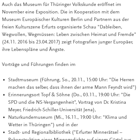
Auch das Museum für Thüringer Volkskunde eröffnet im
November eine Exposition. Die in Kooperation mit dem
Museum Europäischer Kulturen Berlin und Partnern aus der
freien Kulturszene Erfurts organisierte Schau "Dableiben,
Wegwollen, Wegmüssen: Leben zwischen Heimat und Fremde"
(24.11. 2016 bis 23.04.2017) zeigt Fotografien junger Europäer,
ihre Lebenspläne und Ängste.
Vorträge und Führungen finden im
Stadtmuseum (Führung, So., 20.11., 15:00 Uhr: "Die Herren
machen das selber, dass ihnen der arme Mann Feyndt wird")
Erinnerungsort Topf & Söhne (Do., 03.11., 19:00 Uhr: "Die
SPD und die NS-Vergangenheit", Vortrag von Dr. Kristina
Meyer, Friedrich-Schiller-Universität Jena),
Naturkundemuseum (Mi., 16.11., 19:00 Uhr: "Klima und
Wetter in Thüringen") und in der
Stadt- und Regionalbibliothek ("Erfurter Minnerätsel –
Rekonstruktion eines Minnegedichts auf einem Gürtel aus