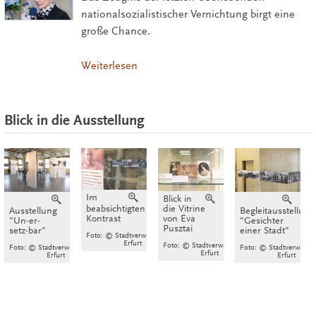
nationalsozialistischer Vernichtung birgt eine
große Chance.
Weiterlesen
Blick in die Ausstellung
Im
Vergrößern
Blick in
Vergrößern
Vergrößern
Verg
die Vitrine
beabsichtigten
Ausstellung
Begleitausstellung
von Éva
Kontrast
"Un-er-
"Gesichter
Pusztai
setz-bar"
einer Stadt"
Foto: © Stadtverwaltung
Erfurt
Foto: © Stadtverwaltung
Foto: © Stadtverwaltung
Foto: © Stadtverwaltu
Erfurt
Erfurt
Erfurt