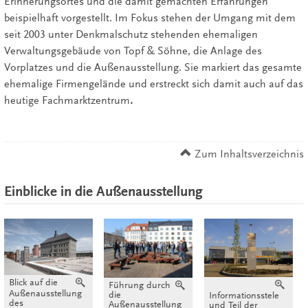
Erinnerungsortes und die damit gemachten Erfahrungen
beispielhaft vorgestellt. Im Fokus stehen der Umgang mit dem
seit 2003 unter Denkmalschutz stehenden ehemaligen
Verwaltungsgebäude von Topf & Söhne, die Anlage des
Vorplatzes und die Außenausstellung. Sie markiert das gesamte
ehemalige Firmengelände und erstreckt sich damit auch auf das
heutige Fachmarktzentrum
.
Zum Inhaltsverzeichnis
Einblicke in die Außenausstellung
Blick auf die
Vergrößern
Verg
Führung durch
Vergrößern
Außenausstellung
die
Informationsstele
des
Außenausstellung
und Teil der