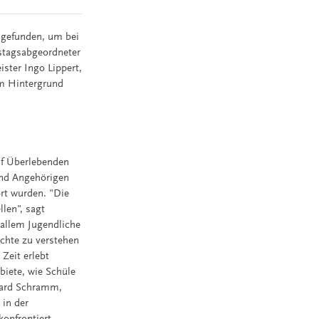
ingefunden, um bei
estagsabgeordneter
ster Ingo Lippert,
em Hintergrund
nf Überlebenden
und Angehörigen
rt wurden. "Die
len", sagt
 allem Jugendliche
ichte zu verstehen
Zeit erlebt
biete, wie Schüle
nhard Schramm,
 in der
konfrontiert