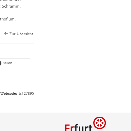
zt Schramm.
ithof um.
Zur Übersicht
teilen
Webcode:
ts127895