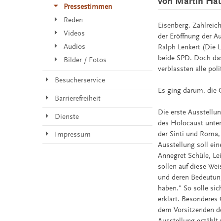
von Martin Ha
Pressestimmen
Reden
Eisenberg. Zahlreic
Videos
der Eröffnung der A
Audios
Ralph Lenkert (Die 
beide SPD. Doch das
Bilder / Fotos
verblassten alle po
Besucherservice
Es ging darum, die 
Barrierefreiheit
Die erste Ausstellu
Dienste
des Holocaust unter
der Sinti und Roma,
Impressum
Ausstellung soll ei
Annegret Schüle, Lei
sollen auf diese Wei
und deren Bedeutung
haben." So solle sic
erklärt. Besonderes
dem Vorsitzenden de
Ausstellung erzählt 