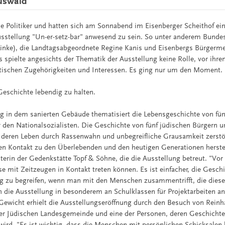
uswald
he Politiker und hatten sich am Sonnabend im Eisenberger Scheithof e
usstellung "Un-er-setz-bar" anwesend zu sein. So unter anderem Bund
Linke), die Landtagsabgeordnete Regine Kanis und Eisenbergs Bürgermei
 spielte angesichts der Thematik der Ausstellung keine Rolle, vor ihr
litischen Zugehörigkeiten und Interessen. Es ging nur um den Moment.
Geschichte lebendig zu halten.
ng in dem sanierten Gebäude thematisiert die Lebensgeschichte von fü
 den Nationalsozialisten. Die Geschichte von fünf jüdischen Bürgern 
 deren Leben durch Rassenwahn und unbegreifliche Grausamkeit zerstö
nen Kontakt zu den Überlebenden und den heutigen Generationen herstel
terin der Gedenkstätte Topf & Söhne, die die Ausstellung betreut. "Vor
se mit Zeitzeugen in Kontakt treten können. Es ist einfacher, die Gesch
 zu begreifen, wenn man mit den Menschen zusammentrifft, die diese 
h die Ausstellung in besonderem an Schulklassen für Projektarbeiten an
 Gewicht erhielt die Ausstellungseröffnung durch den Besuch von Rei
r Jüdischen Landesgemeinde und eine der Personen, deren Geschichte
wird. "Es ist wichtig, dass die Menschen mit persönlichen Schicksalen 