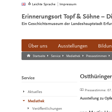
Leichte Sprache
Impressum
Erinnerungsort Topf & Söhne – D
Ein Geschichtsmuseum der Landeshauptstadt Erfur
Über uns
Ausstellungen
Bildu
Suche:
Suche Ende.
Startseite
Service
Mediathek
Pressestimmen
Ostthüringer
Service
Pressestimme:
07
Aktuelles
Ausstellung zu Opfe
Mediathek
Veröffentlichungen