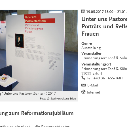
19.05.2017 18:00
–
21.01
Unter uns Pastor
Porträts und Refl
Frauen
Genre
Ausstellung
Veranstalter
Erinnerungsort Topf & Söh
Veranstaltungsort
Erinnerungsort Topf & Sö
99099
Erfurt
work
Tel.
+49 361 655-1681
E-Mail
Internet
ng "Unter uns Pastorentöchtern", 2017
Foto: © Stadtverwaltung Erfurt
lung zum Reformationsjubiläum
äbe es sie nicht – die Pastorentöchter.