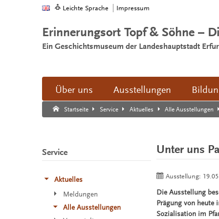
Leichte Sprache
Impressum
Erinnerungsort Topf & Söhne – D
Ein Geschichtsmuseum der Landeshauptstadt Erfur
Über uns
Ausstellungen
Bildu
Suche:
Suche Ende.
Startseite
Service
Aktuelles
Alle Ausstellungen
Unter uns Pa
Service
Ausstellung:
19.05
Aktuelles
Die Ausstellung bes
Meldungen
Prägung von heute i
Alle Ausstellungen
Sozialisation im Pfa