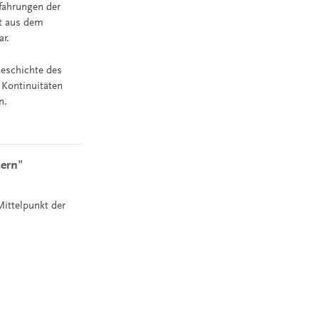
fahrungen der
ft aus dem
ar.
eschichte des
 Kontinuitäten
n.
tern"
Mittelpunkt der