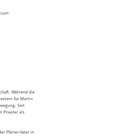
trum:
schaft. Während die
estern für Martin
ewegung. Seit
 Priester als
er Pfarrer-Vater in