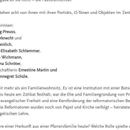
stehen acht von ihnen mit ihren Porträts, O-Tönen und Objekten im Zen
erinnen:
g-Preuss
,
erknecht
und
einlich
,
-Elisabeth Schlemmer
,
e Wichmann
,
na Schröter
,
chaftlerin
Ernestine Martin und
nnegret Schüle
.
it mehr als ein Familienwohnsitz. Es ist eine Institution mit einer Bot
bis heute am Zölibat festhält, war die Ehe und Familiengründung von Pri
 evangelischer Freiheit und eine Kernforderung der reformatorischen B
ie Reformatoren wurden noch von Papst und Kirche verfolgt – heirateten
gelischen Lehre.
e einer Herkunft aus einer Pfarrersfamilie heute? Welche Rolle spielte d