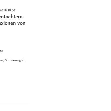
.2018 18:00
entöchtern.
exionen von
ne
hne,
Sorbenweg 7,