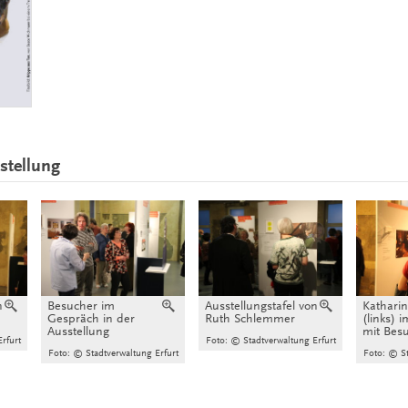
sstellung
n
Vergrößern
Besucher im
Vergrößern
Ausstellungstafel von
Vergrößern
Katharin
Gespräch in der
Ruth Schlemmer
(links) 
Ausstellung
mit Bes
rfurt
Foto: © Stadtverwaltung Erfurt
Foto: © Stadtverwaltung Erfurt
Foto: © St