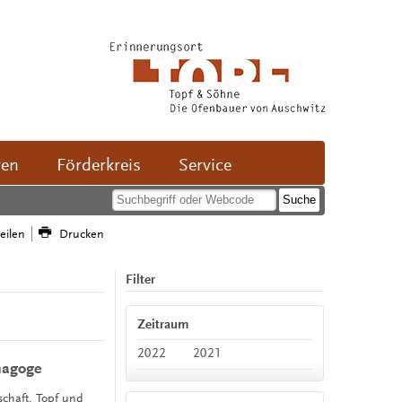
ven
Förderkreis
Service
teilen
Drucken
Filter
Zeitraum
2022
2021
nagoge
schaft, Topf und