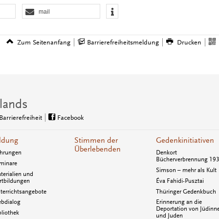
mail
Zum Seitenanfang
Barrierefreiheitsmeldung
Drucken
lands
Barrierefreiheit
Facebook
ldung
Stimmen der
Gedenkinitiativen
Überlebenden
hrungen
Denkort
Bücherverbrennung 19
minare
Simson – mehr als Kult
terialien und
rtbildungen
Éva Fahidi-Pusztai
terrichtsangebote
Thüringer Gedenkbuch
bdialog
Erinnerung an die
Deportation von Jüdinn
bliothek
und Juden