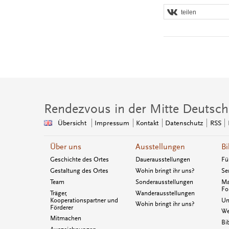
teilen
Rendezvous in der Mitte Deutsch
Übersicht
Impressum
Kontakt
Datenschutz
RSS
Über uns
Ausstellungen
Bi
Geschichte des Ortes
Dauerausstellungen
Fü
Gestaltung des Ortes
Wohin bringt ihr uns?
Se
Team
Sonderausstellungen
Ma
Fo
Träger,
Wanderausstellungen
Kooperationspartner und
Un
Wohin bringt ihr uns?
Förderer
We
Mitmachen
Bi