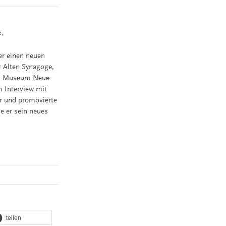
e,
er einen neuen
r Alten Synagoge,
en Museum Neue
 Interview mit
er und promovierte
e er sein neues
teilen