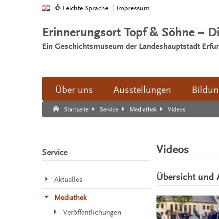
Leichte Sprache
Impressum
Erinnerungsort Topf & Söhne – D
Ein Geschichtsmuseum der Landeshauptstadt Erfur
Über uns
Ausstellungen
Bildu
Suche:
Suche Ende.
Videos
Startseite
Service
Mediathek
Videos
Service
Übersicht und 
Aktuelles
Mediathek
Veröffentlichungen