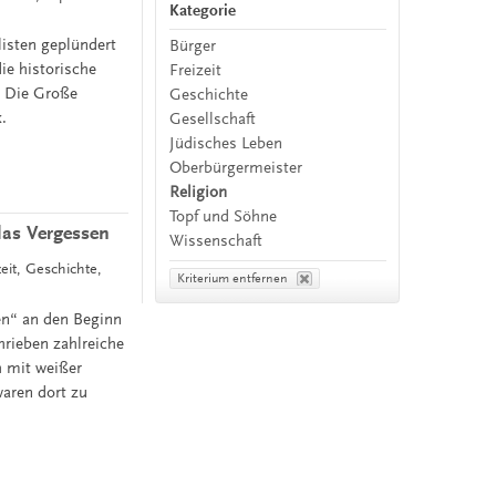
Kategorie
isten geplündert
Bürger
ie historische
Freizeit
: Die Große
Geschichte
.
Gesellschaft
Jüdisches Leben
Oberbürgermeister
Religion
Topf und Söhne
das Vergessen
Wissenschaft
eit, Geschichte,
Kriterium entfernen
en“ an den Beginn
hrieben zahlreiche
h mit weißer
aren dort zu