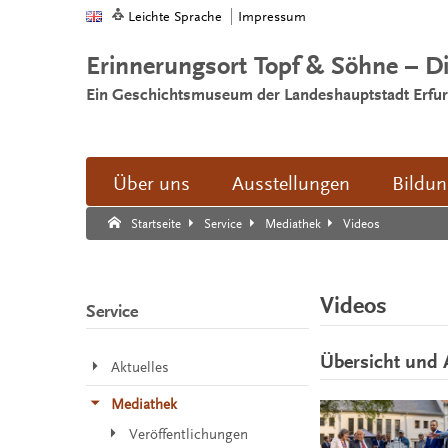
Leichte Sprache
Impressum
Erinnerungsort Topf & Söhne – D
Ein Geschichtsmuseum der Landeshauptstadt Erfur
Über uns
Ausstellungen
Bildu
Suche:
Suche Ende.
Videos
Startseite
Service
Mediathek
Videos
Service
Übersicht und 
Aktuelles
Mediathek
Veröffentlichungen