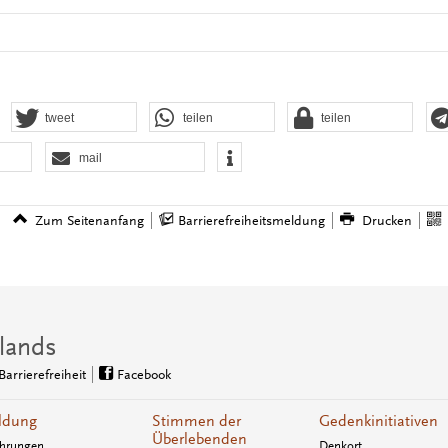
tweet
teilen
teilen
mail
Zum Seitenanfang
Barrierefreiheitsmeldung
Drucken
lands
Barrierefreiheit
Facebook
ldung
Stimmen der
Gedenkinitiativen
Überlebenden
hrungen
Denkort