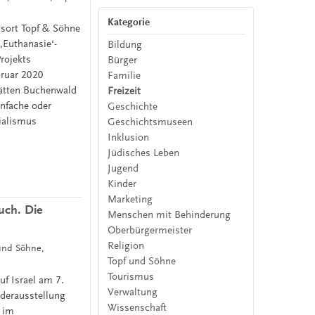
Kategorie
sort Topf & Söhne
,Euthanasie‘-
Bildung
rojekts
Bürger
bruar 2020
Familie
ätten Buchenwald
Freizeit
infache oder
Geschichte
zialismus
Geschichtsmuseen
Inklusion
Jüdisches Leben
Jugend
Kinder
Marketing
uch. Die
Menschen mit Behinderung
Oberbürgermeister
Religion
 und Söhne,
Topf und Söhne
Tourismus
f Israel am 7.
Verwaltung
derausstellung
Wissenschaft
" im