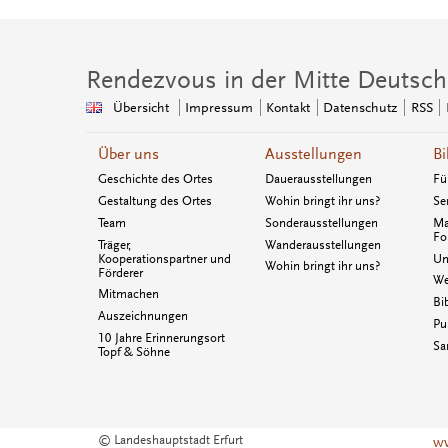
Rendezvous in der Mitte Deutsch
Übersicht
Impressum
Kontakt
Datenschutz
RSS
Über uns
Ausstellungen
Bi
Geschichte des Ortes
Dauerausstellungen
Fü
Gestaltung des Ortes
Wohin bringt ihr uns?
Se
Team
Sonderausstellungen
Ma
Fo
Träger,
Wanderausstellungen
Kooperationspartner und
Un
Wohin bringt ihr uns?
Förderer
We
Mitmachen
Bi
Auszeichnungen
Pu
10 Jahre Erinnerungsort
Sa
Topf & Söhne
© Landeshauptstadt Erfurt
ww