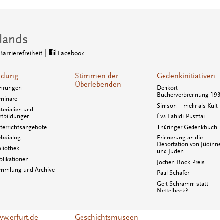
lands
Barrierefreiheit
Facebook
ldung
Stimmen der
Gedenkinitiativen
Überlebenden
hrungen
Denkort
Bücherverbrennung 19
minare
Simson – mehr als Kult
terialien und
rtbildungen
Éva Fahidi-Pusztai
terrichtsangebote
Thüringer Gedenkbuch
bdialog
Erinnerung an die
Deportation von Jüdinn
bliothek
und Juden
blikationen
Jochen-Bock-Preis
mmlung und Archive
Paul Schäfer
Gert Schramm statt
Nettelbeck?
w.erfurt.de
Geschichtsmuseen