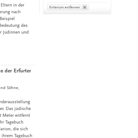
Eltern in der
Kriterium entfernen
derung nach
Beispiel
Bedeutung des
ür Jüdinnen und
 der Erfurter
 und Söhne,
nderausstellung
er. Das jüdische
t Meter entfernt
Ihr Tagebuch
rion, die sich
n ihrem Tagebuch