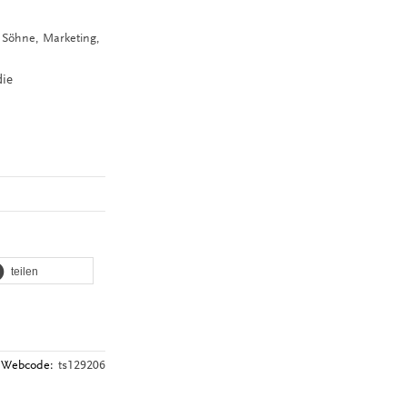
d Söhne, Marketing,
die
teilen
Webcode:
ts129206