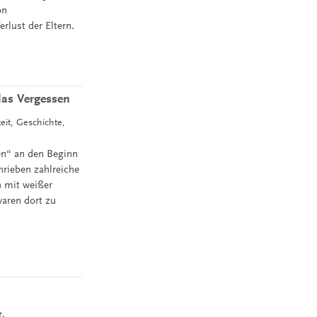
on
rlust der Eltern.
das Vergessen
eit, Geschichte,
en“ an den Beginn
hrieben zahlreiche
h mit weißer
aren dort zu
e,