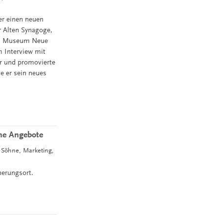
er einen neuen
r Alten Synagoge,
en Museum Neue
 Interview mit
er und promovierte
e er sein neues
che Angebote
d Söhne, Marketing,
nerungsort.