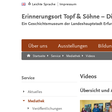
Leichte Sprache
Impressum
Erinnerungsort Topf & Söhne – D
Ein Geschichtsmuseum der Landeshauptstadt Erfur
Über uns
Ausstellungen
Bildu
Suche:
Suche Ende.
Videos
Startseite
Service
Mediathek
Videos
Service
Übersicht und 
Aktuelles
Mediathek
Veröffentlichungen