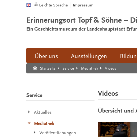
Leichte Sprache
Impressum
Erinnerungsort Topf & Söhne – D
Ein Geschichtsmuseum der Landeshauptstadt Erfur
Über uns
Ausstellungen
Bildu
Suche:
Suche Ende.
Videos
Startseite
Service
Mediathek
Videos
Service
Übersicht und 
Aktuelles
Mediathek
Veröffentlichungen