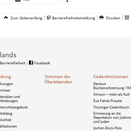
Zum Seitenanfang
Barrierefreiheitsmeldung
Drucken
lands
Barrierefreiheit
Facebook
ldung
Stimmen der
Gedenkinitiativen
Überlebenden
hrungen
Denkort
Bücherverbrennung 19
minare
Simson – mehr als Kult
terialien und
rtbildungen
Éva Fahidi-Pusztai
terrichtsangebote
Thüringer Gedenkbuch
bdialog
Erinnerung an die
Deportation von Jüdinn
bliothek
und Juden
blikationen
Jochen-Bock-Preis