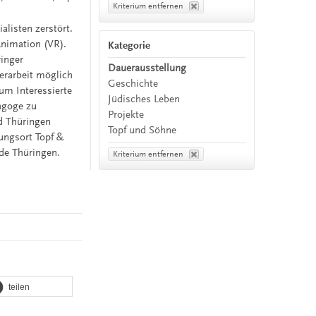
Kriterium entfernen
alisten zerstört.
-Animation (VR).
Kategorie
ringer
Dauerausstellung
erarbeit möglich
Geschichte
um Interessierte
Jüdisches Leben
agoge zu
Projekte
d Thüringen
Topf und Söhne
ungsort Topf &
de Thüringen.
Kriterium entfernen
teilen