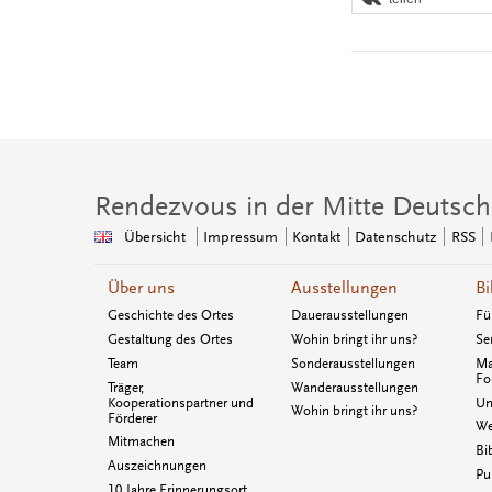
Rendezvous in der Mitte Deutsch
Übersicht
Impressum
Kontakt
Datenschutz
RSS
Über uns
Ausstellungen
Bi
Geschichte des Ortes
Dauerausstellungen
Fü
Gestaltung des Ortes
Wohin bringt ihr uns?
Se
Team
Sonderausstellungen
Ma
Fo
Träger,
Wanderausstellungen
Kooperationspartner und
Un
Wohin bringt ihr uns?
Förderer
We
Mitmachen
Bi
Auszeichnungen
Pu
10 Jahre Erinnerungsort