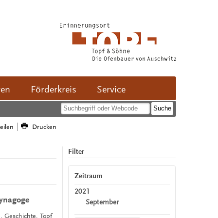
ven
Förderkreis
Service
teilen
Drucken
Filter
Zeitraum
2021
Synagoge
September
, Geschichte, Topf