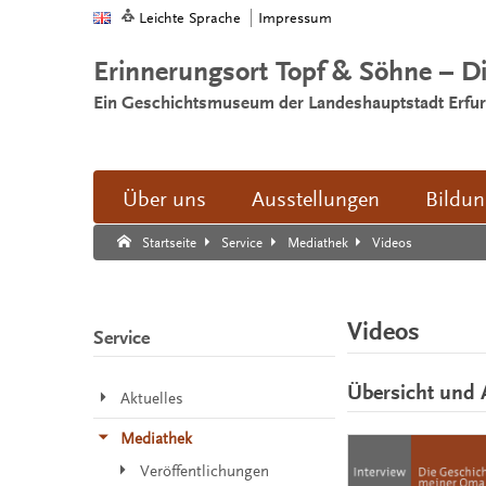
Leichte Sprache
Impressum
Erinnerungsort Topf & Söhne – D
Ein Geschichtsmuseum der Landeshauptstadt Erfur
Über uns
Ausstellungen
Bildu
Suche:
Suche Ende.
Videos
Startseite
Service
Mediathek
Videos
Service
Übersicht und 
Aktuelles
Mediathek
Veröffentlichungen