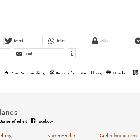
tweet
teilen
teilen
mail
Zum Seitenanfang
Barrierefreiheitsmeldung
Drucken
lands
Barrierefreiheit
Facebook
ldung
Stimmen der
Gedenkinitiativen