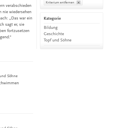
Kriterium entfernen
tern verabschieden
rn nie wiedersehen
nach: „Das war ein
Kategorie
h sagt er, sie
Bildung
ben fortzusetzen
Geschichte
egend.“
Topf und Söhne
f und Söhne
 schwimmen