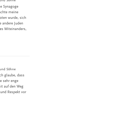
f und Söhne
die Synagoge
machte meine
oten wurde, sich
ie andere Juden
es Miteinanders,
f und Söhne
Ich glaube, dass
ne sehr enge
mit auf den Weg
 und Respekt vor