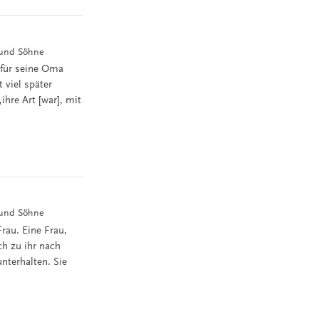
f und Söhne
 für seine Oma
 viel später
ihre Art [war], mit
f und Söhne
rau. Eine Frau,
h zu ihr nach
nterhalten. Sie