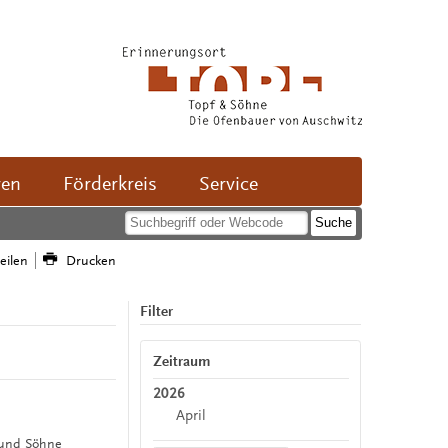
ven
Förderkreis
Service
teilen
Drucken
Filter
Zeitraum
2026
April
f und Söhne