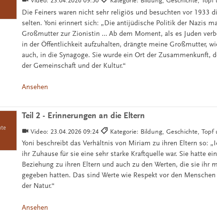
Video:
23.04.2026 09:50
Kategorie: Bildung, Geschichte, Top
Die Feiners waren nicht sehr religiös und besuchten vor 1933 
selten. Yoni erinnert sich: „Die antijüdische Politik der Nazis 
Großmutter zur Zionistin … Ab dem Moment, als es Juden verb
in der Öffentlichkeit aufzuhalten, drängte meine Großmutter, w
auch, in die Synagoge. Sie wurde ein Ort der Zusammenkunft, d
der Gemeinschaft und der Kultur.“
Ansehen
Teil 2 - Erinnerungen an die Eltern
Video:
23.04.2026 09:24
Kategorie: Bildung, Geschichte, Top
Yoni beschreibt das Verhältnis von Miriam zu ihren Eltern so: „
ihr Zuhause für sie eine sehr starke Kraftquelle war. Sie hatte ei
Beziehung zu ihren Eltern und auch zu den Werten, die sie ihr 
gegeben hatten. Das sind Werte wie Respekt vor den Menschen
der Natur.“
Ansehen