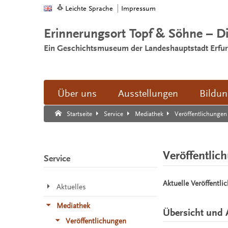
Leichte Sprache
Impressum
Erinnerungsort Topf & Söhne – D
Ein Geschichtsmuseum der Landeshauptstadt Erfur
Über uns
Ausstellungen
Bildu
Suche:
Suche Ende.
Veröffentlichungen
Startseite
Service
Mediathek
Veröffentlic
Service
Aktuelle Veröffentli
Aktuelles
Mediathek
Übersicht und 
Veröffentlichungen