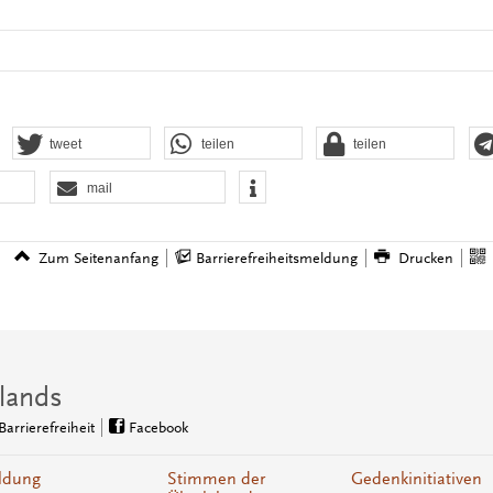
tweet
teilen
teilen
mail
Zum Seitenanfang
Barrierefreiheitsmeldung
Drucken
lands
Barrierefreiheit
Facebook
ldung
Stimmen der
Gedenkinitiativen