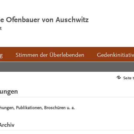
ie Ofenbauer von Auschwitz
t
ng
Stimmen der Überlebenden
Gedenkinitiati
Seite 
hungen
chungen, Publikationen, Broschüren u. a.
Archiv