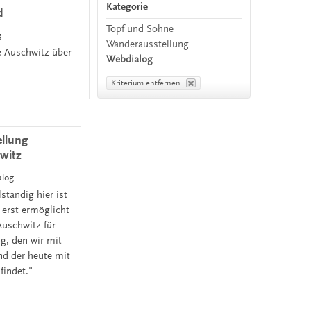
Kategorie
d
Topf und Söhne
g
Wanderausstellung
te Auschwitz über
Webdialog
Kriterium entfernen
ellung
witz
alog
tändig hier ist
erst ermöglicht
Auschwitz für
g, den wir mit
nd der heute mit
findet."