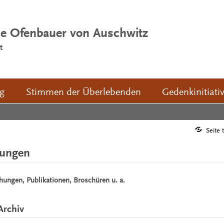
ie Ofenbauer von Auschwitz
t
ng
Stimmen der Überlebenden
Gedenkinitiati
Seite 
hungen
chungen, Publikationen, Broschüren u. a.
Archiv