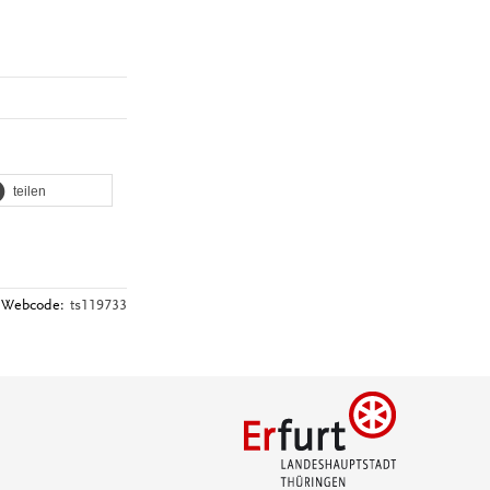
teilen
Webcode:
ts119733