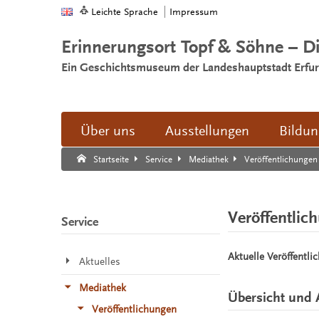
Leichte Sprache
Impressum
Erinnerungsort Topf & Söhne – D
Ein Geschichtsmuseum der Landeshauptstadt Erfur
Über uns
Ausstellungen
Bildu
Suche:
Suche Ende.
Veröffentlichungen
Startseite
Service
Mediathek
Veröffentlic
Service
Aktuelle Veröffentli
Aktuelles
Mediathek
Übersicht und 
Veröffentlichungen