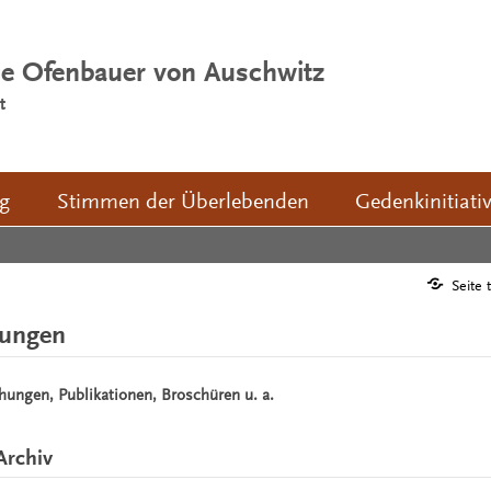
ie Ofenbauer von Auschwitz
t
ng
Stimmen der Überlebenden
Gedenkinitiati
Seite 
hungen
chungen, Publikationen, Broschüren u. a.
Archiv