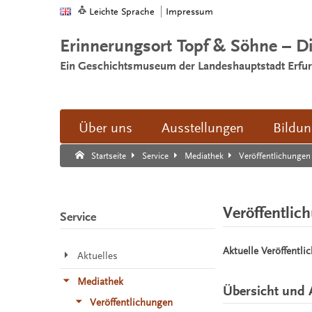
Leichte Sprache
Impressum
Erinnerungsort Topf & Söhne – D
Ein Geschichtsmuseum der Landeshauptstadt Erfur
Über uns
Ausstellungen
Bildu
Suche:
Suche Ende.
Veröffentlichungen
Startseite
Service
Mediathek
Veröffentlic
Service
Aktuelle Veröffentli
Aktuelles
Mediathek
Übersicht und 
Veröffentlichungen