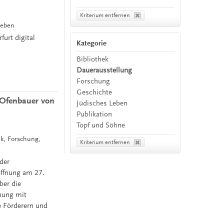
Kriterium entfernen
Leben
urt digital
Kategorie
Bibliothek
Dauerausstellung
Forschung
Geschichte
 Ofenbauer von
Jüdisches Leben
Publikation
Topf und Söhne
ek, Forschung,
Kriterium entfernen
der
öffnung am 27.
ber die
gnung mit
e Förderern und