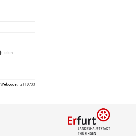
teilen
Webcode:
ts119733