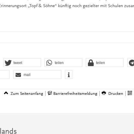
Erinnerungsort „Topf & Söhne“ künftig noch gezielter mit Schulen zus
tweet
teilen
teilen
mail
Zum Seitenanfang
Barrierefreiheitsmeldung
Drucken
lands