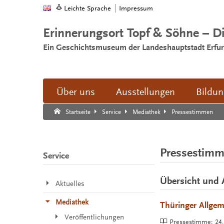
Leichte Sprache
Impressum
Erinnerungsort Topf & Söhne – D
Ein Geschichtsmuseum der Landeshauptstadt Erfur
Über uns
Ausstellungen
Bildu
Suche:
Suche Ende.
Pressestimmen
Startseite
Service
Mediathek
Pressestim
Service
Übersicht und 
Aktuelles
Mediathek
Thüringer Allgem
Veröffentlichungen
Pressestimme:
24