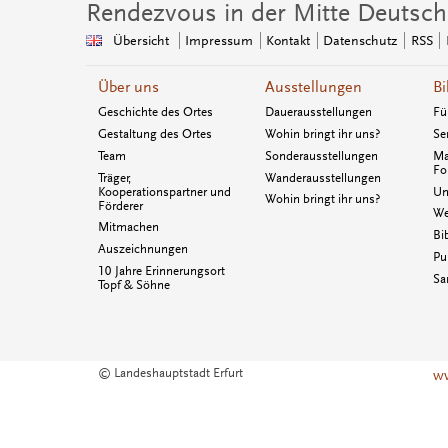
Rendezvous in der Mitte Deutsch
Übersicht
Impressum
Kontakt
Datenschutz
RSS
Über uns
Ausstellungen
Bi
Geschichte des Ortes
Dauerausstellungen
Fü
Gestaltung des Ortes
Wohin bringt ihr uns?
Se
Team
Sonderausstellungen
Ma
Fo
Träger,
Wanderausstellungen
Kooperationspartner und
Un
Wohin bringt ihr uns?
Förderer
We
Mitmachen
Bi
Auszeichnungen
Pu
10 Jahre Erinnerungsort
Sa
Topf & Söhne
© Landeshauptstadt Erfurt
ww