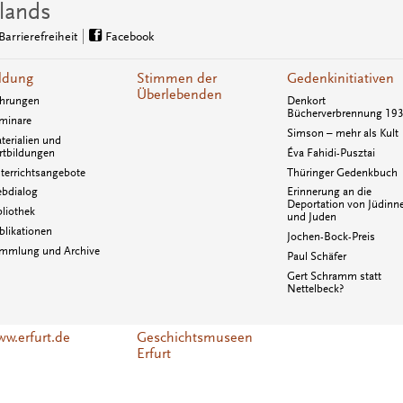
lands
Barrierefreiheit
Facebook
ldung
Stimmen der
Gedenkinitiativen
Überlebenden
hrungen
Denkort
Bücherverbrennung 19
minare
Simson – mehr als Kult
terialien und
rtbildungen
Éva Fahidi-Pusztai
terrichtsangebote
Thüringer Gedenkbuch
bdialog
Erinnerung an die
Deportation von Jüdinn
bliothek
und Juden
blikationen
Jochen-Bock-Preis
mmlung und Archive
Paul Schäfer
Gert Schramm statt
Nettelbeck?
w.erfurt.de
Geschichtsmuseen
Erfurt