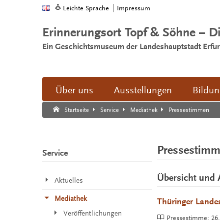
Leichte Sprache
Impressum
Erinnerungsort Topf & Söhne – D
Ein Geschichtsmuseum der Landeshauptstadt Erfur
Über uns
Ausstellungen
Bildu
Suche:
Suche Ende.
Pressestimmen
Startseite
Service
Mediathek
Pressestim
Service
Übersicht und 
Aktuelles
Mediathek
Thüringer Landes
Veröffentlichungen
Pressestimme:
26