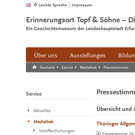
Leichte Sprache
Impressum
Erinnerungsort Topf & Söhne – D
Ein Geschichtsmuseum der Landeshauptstadt Erfur
Über uns
Ausstellungen
Bildu
Suche:
Suche Ende.
Pressestimmen
Startseite
Service
Mediathek
Pressestim
Service
Übersicht und 
Aktuelles
Mediathek
Thüringer Allgem
Veröffentlichungen
Pressestimme:
02