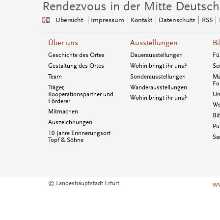
Rendezvous in der Mitte Deutsch
Übersicht
Impressum
Kontakt
Datenschutz
RSS
Über uns
Ausstellungen
Bi
Geschichte des Ortes
Dauerausstellungen
Fü
Gestaltung des Ortes
Wohin bringt ihr uns?
Se
Team
Sonderausstellungen
Ma
Fo
Träger,
Wanderausstellungen
Kooperationspartner und
Un
Wohin bringt ihr uns?
Förderer
We
Mitmachen
Bi
Auszeichnungen
Pu
10 Jahre Erinnerungsort
Sa
Topf & Söhne
© Landeshauptstadt Erfurt
ww