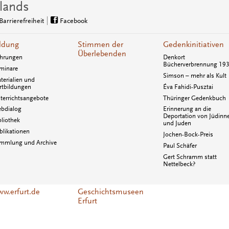
lands
Barrierefreiheit
Facebook
ldung
Stimmen der
Gedenkinitiativen
Überlebenden
hrungen
Denkort
Bücherverbrennung 19
minare
Simson – mehr als Kult
terialien und
rtbildungen
Éva Fahidi-Pusztai
terrichtsangebote
Thüringer Gedenkbuch
bdialog
Erinnerung an die
Deportation von Jüdinn
bliothek
und Juden
blikationen
Jochen-Bock-Preis
mmlung und Archive
Paul Schäfer
Gert Schramm statt
Nettelbeck?
w.erfurt.de
Geschichtsmuseen
Erfurt