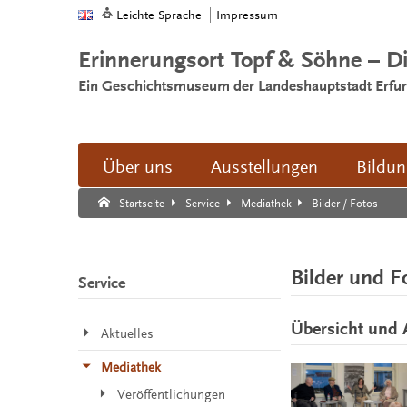
Leichte Sprache
Impressum
Erinnerungsort Topf & Söhne – D
Ein Geschichtsmuseum der Landeshauptstadt Erfur
Über uns
Ausstellungen
Bildu
Suche:
Suche Ende.
Bilder / Fotos
Startseite
Service
Mediathek
Bilder und F
Service
Übersicht und 
Aktuelles
Mediathek
Veröffentlichungen