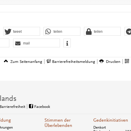
tweet
teilen
teilen
mail
Zum Seitenanfang
Barrierefreiheitsmeldung
Drucken
lands
Barrierefreiheit
Facebook
ldung
Stimmen der
Gedenkinitiativen
Überlebenden
hrungen
Denkort