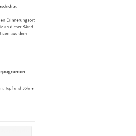
eschichte,
den Erinnerungsort
iz an dieser Wand
otizen aus dem
berpogromen
en, Topf und Söhne