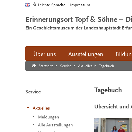
Leichte Sprache
Impressum
Erinnerungsort Topf & Söhne – D
Ein Geschichtsmuseum der Landeshauptstadt Erfur
Über uns
Ausstellungen
Bildu
Suche:
Suche Ende.
Tagebuch
Startseite
Service
Aktuelles
Tagebuch
Service
Übersicht und 
Aktuelles
Meldungen
Alle Ausstellungen