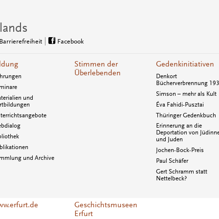
lands
Barrierefreiheit
Facebook
ldung
Stimmen der
Gedenkinitiativen
Überlebenden
hrungen
Denkort
Bücherverbrennung 19
minare
Simson – mehr als Kult
terialien und
rtbildungen
Éva Fahidi-Pusztai
terrichtsangebote
Thüringer Gedenkbuch
bdialog
Erinnerung an die
Deportation von Jüdinn
bliothek
und Juden
blikationen
Jochen-Bock-Preis
mmlung und Archive
Paul Schäfer
Gert Schramm statt
Nettelbeck?
w.erfurt.de
Geschichtsmuseen
Erfurt