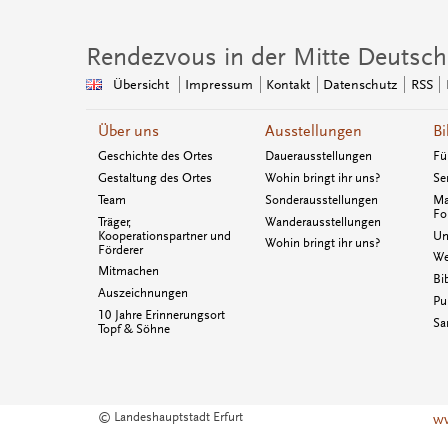
Rendezvous in der Mitte Deutsch
Übersicht
Impressum
Kontakt
Datenschutz
RSS
Über uns
Ausstellungen
Bi
Geschichte des Ortes
Dauerausstellungen
Fü
Gestaltung des Ortes
Wohin bringt ihr uns?
Se
Team
Sonderausstellungen
Ma
Fo
Träger,
Wanderausstellungen
Kooperationspartner und
Un
Wohin bringt ihr uns?
Förderer
We
Mitmachen
Bi
Auszeichnungen
Pu
10 Jahre Erinnerungsort
Sa
Topf & Söhne
© Landeshauptstadt Erfurt
ww