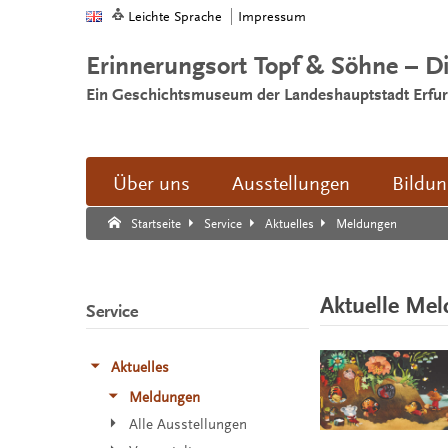
Leichte Sprache
Impressum
Erinnerungsort Topf & Söhne – D
Ein Geschichtsmuseum der Landeshauptstadt Erfur
Über uns
Ausstellungen
Bildu
Suche:
Suche Ende.
Meldungen
Startseite
Service
Aktuelles
Aktuelle Me
Service
Aktuelles
Meldungen
Alle Ausstellungen