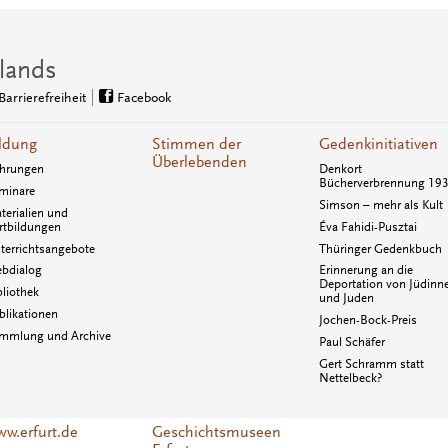
lands
Barrierefreiheit
Facebook
ldung
Stimmen der
Gedenkinitiativen
Überlebenden
hrungen
Denkort
Bücherverbrennung 19
minare
Simson – mehr als Kult
terialien und
rtbildungen
Éva Fahidi-Pusztai
terrichtsangebote
Thüringer Gedenkbuch
bdialog
Erinnerung an die
Deportation von Jüdinn
bliothek
und Juden
blikationen
Jochen-Bock-Preis
mmlung und Archive
Paul Schäfer
Gert Schramm statt
Nettelbeck?
w.erfurt.de
Geschichtsmuseen