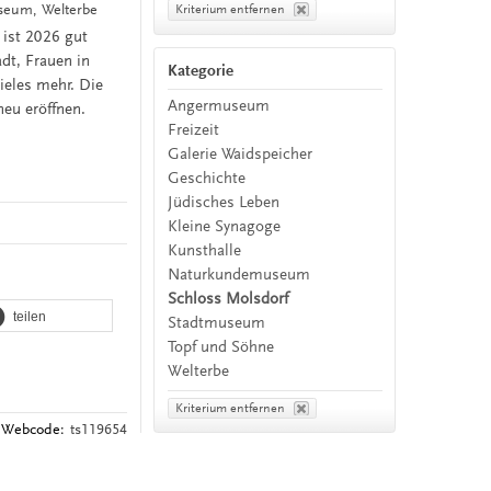
useum, Welterbe
Kriterium entfernen
 ist 2026 gut
adt, Frauen in
Kategorie
ieles mehr. Die
Angermuseum
neu eröffnen.
Freizeit
Galerie Waidspeicher
Geschichte
Jüdisches Leben
Kleine Synagoge
Kunsthalle
Naturkundemuseum
Schloss Molsdorf
teilen
Stadtmuseum
Topf und Söhne
Welterbe
Kriterium entfernen
Webcode:
ts119654