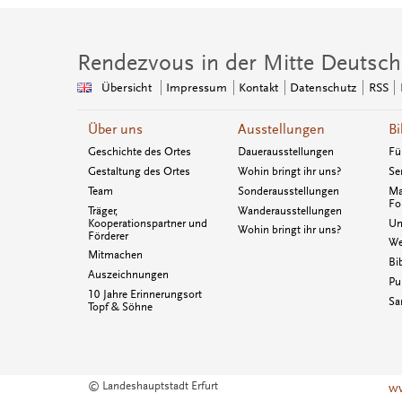
Rendezvous in der Mitte Deutsch
Übersicht
Impressum
Kontakt
Datenschutz
RSS
Über uns
Ausstellungen
Bi
Geschichte des Ortes
Dauerausstellungen
Fü
Gestaltung des Ortes
Wohin bringt ihr uns?
Se
Team
Sonderausstellungen
Ma
Fo
Träger,
Wanderausstellungen
Kooperationspartner und
Un
Wohin bringt ihr uns?
Förderer
We
Mitmachen
Bi
Auszeichnungen
Pu
10 Jahre Erinnerungsort
Sa
Topf & Söhne
© Landeshauptstadt Erfurt
ww