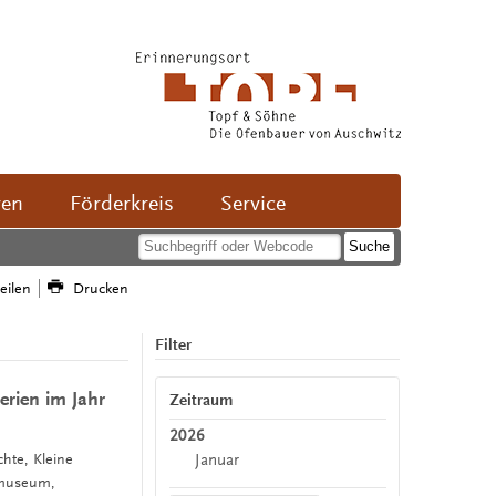
ven
Förderkreis
Service
teilen
Drucken
Filter
rien im Jahr
Zeitraum
2026
Januar
chte, Kleine
rmuseum,