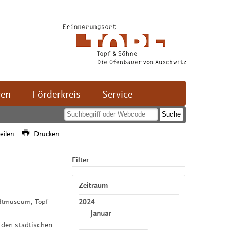
ven
Förderkreis
Service
teilen
Drucken
Filter
Zeitraum
2024
tadtmuseum, Topf
Januar
n den städtischen