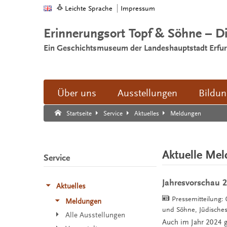
Leichte Sprache
Impressum
Erinnerungsort Topf & Söhne – D
Ein Geschichtsmuseum der Landeshauptstadt Erfur
Über uns
Ausstellungen
Bildu
Suche:
Suche Ende.
Meldungen
Startseite
Service
Aktuelles
Aktuelle Me
Service
Jahresvorschau 
Aktuelles
Pressemitteilung:
Meldungen
und Söhne, Jüdisch
Alle Ausstellungen
Auch im Jahr 2024 gi