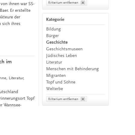
Kriterium entfernen
 von ihnen war SS-
er. Er erstellte
Akteure der
Kategorie
 sich ihres
Bildung
Bürger
Geschichte
Geschichtsmuseen
Jüdisches Leben
ch im
Literatur
Menschen mit Behinderung
Migranten
ne, Literatur,
Topf und Söhne
Welterbe
utschland
rinnerungsort Topf
Kriterium entfernen
der Wannsee-