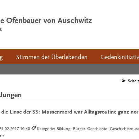
ie Ofenbauer von Auschwitz
t
ng
Stimmen der Überlebenden
Gedenkinitiati
Seite 
ldungen
 die Linse der SS: Massenmord war Alltagsroutine ganz no
24.02.2017 10:40
Kategorie: Bildung, Bürger, Geschichte, Geschichtsmus
ben