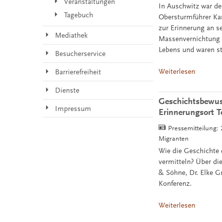
Veranstaltungen
In Auschwitz war de
Tagebuch
Obersturmführer Kar
zur Erinnerung an s
Mediathek
Massenvernichtung u
Lebens und waren sto
Besucherservice
Weiterlesen
Barrierefreiheit
Dienste
Geschichtsbewus
Impressum
Erinnerungsort 
Pressemitteilung:
Migranten
Wie die Geschichte
vermitteln? Über di
& Söhne, Dr. Elke G
Konferenz.
Weiterlesen