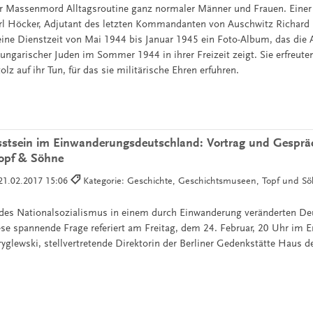
r Massenmord Alltagsroutine ganz normaler Männer und Frauen. Einer
l Höcker, Adjutant des letzten Kommandanten von Auschwitz Richard Ba
eine Dienstzeit von Mai 1944 bis Januar 1945 ein Foto-Album, das die 
ngarischer Juden im Sommer 1944 in ihrer Freizeit zeigt. Sie erfreuten
lz auf ihr Tun, für das sie militärische Ehren erfuhren.
stsein im Einwanderungsdeutschland: Vortrag und Gesprä
Topf & Söhne
21.02.2017 15:06
Kategorie: Geschichte, Geschichtsmuseen, Topf und Söh
 des Nationalsozialismus in einem durch Einwanderung veränderten De
ese spannende Frage referiert am Freitag, dem 24. Februar, 20 Uhr im E
ryglewski, stellvertretende Direktorin der Berliner Gedenkstätte Haus 