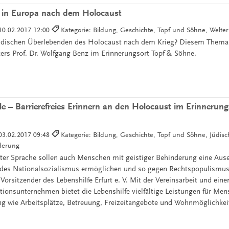
t in Europa nach dem Holocaust
10.02.2017 12:00
Kategorie: Bildung, Geschichte, Topf und Söhne, Welte
jüdischen Überlebenden des Holocaust nach dem Krieg? Diesem Thema
kers Prof. Dr. Wolfgang Benz im Erinnerungsort Topf & Söhne.
lle – Barrierefreies Erinnern an den Holocaust im Erinnerun
03.02.2017 09:48
Kategorie: Bildung, Geschichte, Topf und Söhne, Jüdis
derung
ter Sprache sollen auch Menschen mit geistiger Behinderung eine Aus
des Nationalsozialismus ermöglichen und so gegen Rechtspopulismus s
Vorsitzender des Lebenshilfe Erfurt e. V. Mit der Vereinsarbeit und ein
tionsunternehmen bietet die Lebenshilfe vielfältige Leistungen für Me
ng wie Arbeitsplätze, Betreuung, Freizeitangebote und Wohnmöglichkei