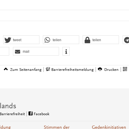
tweet
teilen
teilen
mail
Zum Seitenanfang
Barrierefreiheitsmeldung
Drucken
lands
Barrierefreiheit
Facebook
ldung
Stimmen der
Gedenkinitiativen