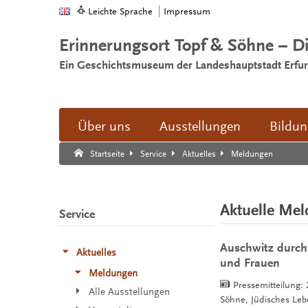
Leichte Sprache
Impressum
Erinnerungsort Topf & Söhne – D
Ein Geschichtsmuseum der Landeshauptstadt Erfur
Über uns
Ausstellungen
Bildu
Suche:
Suche Ende.
Meldungen
Startseite
Service
Aktuelles
Aktuelle Me
Service
Auschwitz durch
Aktuelles
und Frauen
Meldungen
Pressemitteilung:
Alle Ausstellungen
Söhne, Jüdisches Le