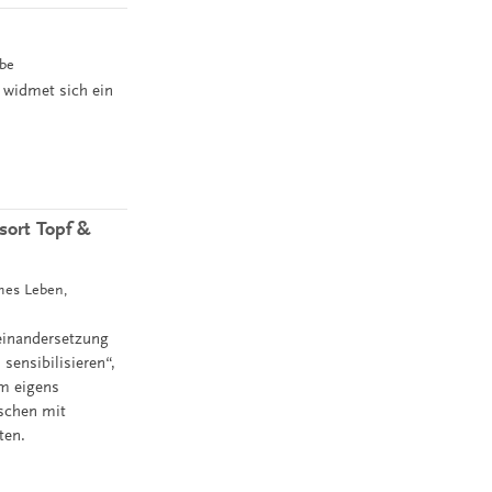
rbe
 widmet sich ein
gsort Topf &
ches Leben,
einandersetzung
ensibilisieren“,
em eigens
nschen mit
ten.