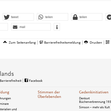
tweet
teilen
teilen
mail
Zum Seitenanfang
Barrierefreiheitsmeldung
Drucken
lands
Barrierefreiheit
Facebook
ldung
Stimmen der
Gedenkinitiativen
Überlebenden
hrungen
Denkort
Bücherverbrennung 19
minare
Simson – mehr als Kult
terialien und