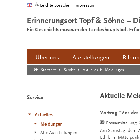
Leichte Sprache
Impressum
Erinnerungsort Topf & Söhne – D
Ein Geschichtsmuseum der Landeshauptstadt Erfur
Über uns
Ausstellungen
Bildu
Suche:
Suche Ende.
Meldungen
Startseite
Service
Aktuelles
Aktuelle Me
Service
Vortrag "Vor de
Aktuelles
Pressemitteilung:
Meldungen
Am Samstag, dem 7. 
Alle Ausstellungen
Ethik im Mittelpunk