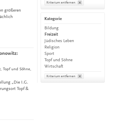
Kriterium entfernen
?
en größeren
ächlich
Kategorie
Bildung
Freizeit
Jüdisches Leben
Religion
onowitz:
Sport
Topf und Söhne
Wirtschaft
it, Topf und Söhne,
Kriterium entfernen
llung „Die I.G.
rungsort Topf &