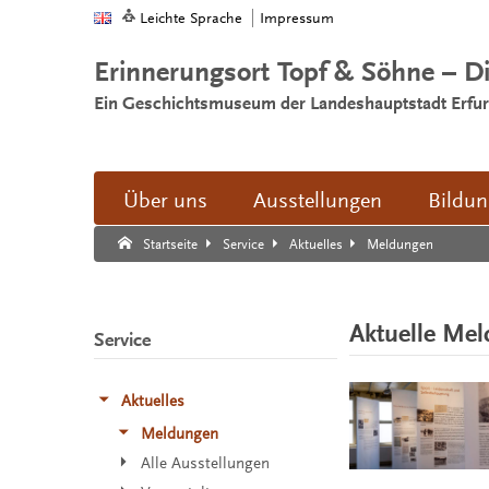
Leichte Sprache
Impressum
Erinnerungsort Topf & Söhne – D
Ein Geschichtsmuseum der Landeshauptstadt Erfur
Über uns
Ausstellungen
Bildu
Suche:
Suche Ende.
Meldungen
Startseite
Service
Aktuelles
Aktuelle Me
Service
Aktuelles
Meldungen
Alle Ausstellungen