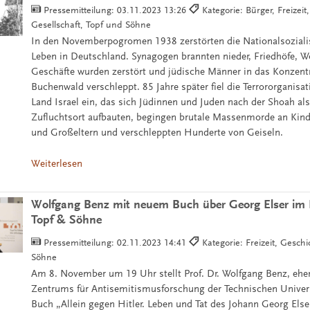
Pressemitteilung:
03.11.2023 13:26
Kategorie: Bürger, Freizeit
Gesellschaft, Topf und Söhne
In den Novemberpogromen 1938 zerstörten die Nationalsoziali
Leben in Deutschland. Synagogen brannten nieder, Friedhöfe,
Geschäfte wurden zerstört und jüdische Männer in das Konzent
Buchenwald verschleppt. 85 Jahre später fiel die Terrororganis
Land Israel ein, das sich Jüdinnen und Juden nach der Shoah als
Zufluchtsort aufbauten, begingen brutale Massenmorde an Kinde
und Großeltern und verschleppten Hunderte von Geiseln.
Weiterlesen
Wolfgang Benz mit neuem Buch über Georg Elser im 
Topf & Söhne
Pressemitteilung:
02.11.2023 14:41
Kategorie: Freizeit, Gesch
Söhne
Am 8. November um 19 Uhr stellt Prof. Dr. Wolfgang Benz, ehem
Zentrums für Antisemitismusforschung der Technischen Universi
Buch „Allein gegen Hitler. Leben und Tat des Johann Georg Else