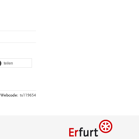
teilen
Webcode:
ts119654