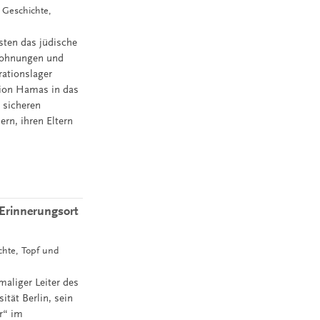
, Geschichte,
sten das jüdische
 Wohnungen und
rationslager
ation Hamas in das
 sicheren
rn, ihren Eltern
Erinnerungsort
ichte, Topf und
aliger Leiter des
tät Berlin, sein
r“ im