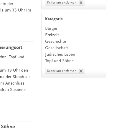
Kriterium entfernen
 in der
ils um 15 Uhr im
Kategorie
Bürger
Freizeit
Geschichte
nerungsort
Gesellschaft
Jüdisches Leben
ichte, Topf und
Topf und Söhne
 um 19 Uhr den
Kriterium entfernen
ma der Shoah als
 Im Anschluss
rafrau Susanne
 Söhne