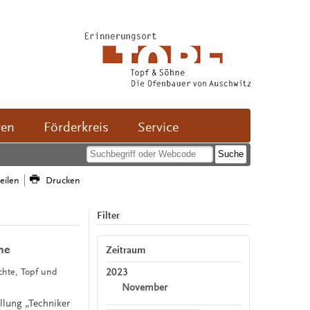
ven
Förderkreis
Service
teilen
Drucken
Filter
ne
Zeitraum
2023
ichte, Topf und
November
llung „Techniker