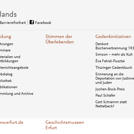
lands
Barrierefreiheit
Facebook
ldung
Stimmen der
Gedenkinitiativen
Überlebenden
hrungen
Denkort
Bücherverbrennung 19
minare
Simson – mehr als Kult
terialien und
rtbildungen
Éva Fahidi-Pusztai
terrichtsangebote
Thüringer Gedenkbuch
bdialog
Erinnerung an die
Deportation von Jüdinn
bliothek
und Juden
blikationen
Jochen-Bock-Preis
mmlung und Archive
Paul Schäfer
Gert Schramm statt
Nettelbeck?
w.erfurt.de
Geschichtsmuseen
Erfurt