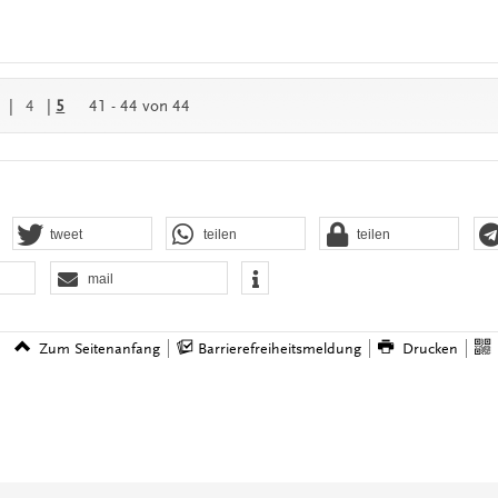
|
4
|
5
41 - 44 von 44
tweet
teilen
teilen
mail
Zum Seitenanfang
Barrierefreiheitsmeldung
Drucken