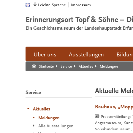
Leichte Sprache
Impressum
Erinnerungsort Topf & Söhne – D
Ein Geschichtsmuseum der Landeshauptstadt Erfur
Über uns
Ausstellungen
Bildu
Suche:
Suche Ende.
Meldungen
Startseite
Service
Aktuelles
Aktuelle Me
Service
Bauhaus, „Moppi“
Aktuelles
Pressemitteilung:
Meldungen
Angermuseum, Kunstha
Alle Ausstellungen
Volkskundemuseum, W