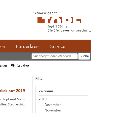
ven
Förderkreis
Service
teilen
Drucken
Filter
lick auf 2019
Zeitraum
2019
m, Topf und Söhne,
ur, Stadtarchiv,
Dezember
November