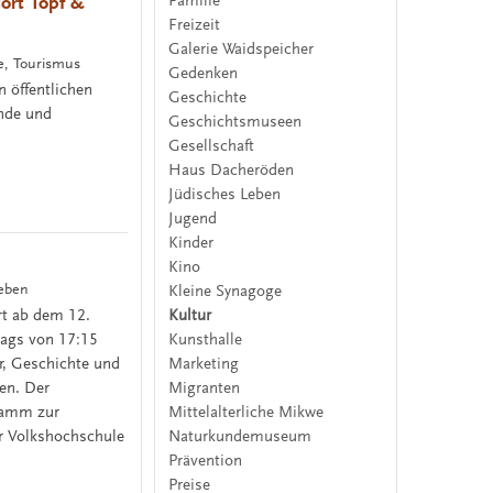
Familie
ort Topf &
Freizeit
Galerie Waidspeicher
ne, Tourismus
Gedenken
 öffentlichen
Geschichte
ende und
Geschichtsmuseen
Gesellschaft
Haus Dacheröden
Jüdisches Leben
Jugend
Kinder
Kino
Leben
Kleine Synagoge
Kultur
rt ab dem 12.
Kunsthalle
tags von 17:15
Marketing
ur, Geschichte und
Migranten
ren. Der
Mittelalterliche Mikwe
gramm zur
Naturkundemuseum
er Volkshochschule
Prävention
Preise