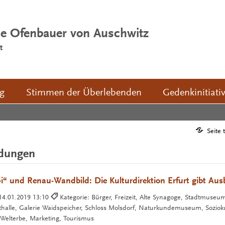
ie Ofenbauer von Auschwitz
t
ng
Stimmen der Überlebenden
Gedenkinitiati
Seite 
ldungen
 und Renau-Wandbild: Die Kulturdirektion Erfurt gibt Ausb
14.01.2019 13:10
Kategorie: Bürger, Freizeit, Alte Synagoge, Stadtmuseu
lle, Galerie Waidspeicher, Schloss Molsdorf, Naturkundemuseum, Soziokult
elterbe, Marketing, Tourismus