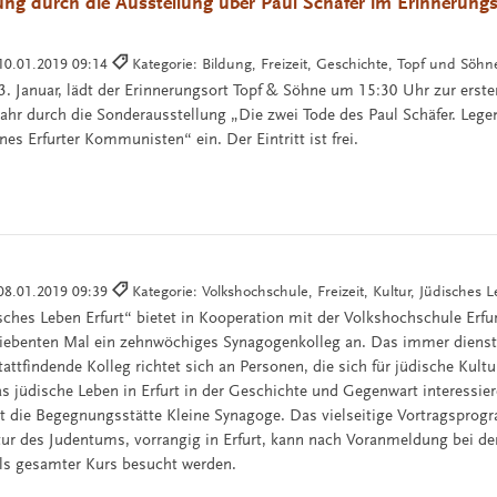
ung durch die Ausstellung über Paul Schäfer im Erinnerungs
10.01.2019 09:14
Kategorie: Bildung, Freizeit, Geschichte, Topf und Söh
 Januar, lädt der Erinnerungsort Topf & Söhne um 15:30 Uhr zur ersten
ahr durch die Sonderausstellung „Die zwei Tode des Paul Schäfer. Leg
es Erfurter Kommunisten“ ein. Der Eintritt ist frei.
08.01.2019 09:39
Kategorie: Volkshochschule, Freizeit, Kultur, Jüdisches 
ches Leben Erfurt“ bietet in Kooperation mit der Volkshochschule Erfu
iebenten Mal ein zehnwöchiges Synagogenkolleg an. Das immer diens
attfindende Kolleg richtet sich an Personen, die sich für jüdische Kult
as jüdische Leben in Erfurt in der Geschichte und Gegenwart interessie
st die Begegnungsstätte Kleine Synagoge. Das vielseitige Vortragspro
ur des Judentums, vorrangig in Erfurt, kann nach Voranmeldung bei d
 als gesamter Kurs besucht werden.