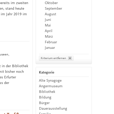
Oktober
bereits im zweiten
September
en, stand heute
August
 im Jahr 2019 im
Juni
Mai
April
März
Februar
Januar
museen,
Kriterium entfernen
in der Bibliothek
it bisher noch
Kategorie
es Erfurter
Alte Synagoge
ss der
Angermuseum
Bibliothek
Bildung
Bürger
Dauerausstellung