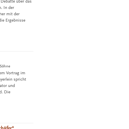
 Debatte über das
. In der
her mit der
die Ergebnisse
 Söhne
nem Vortrag im
yerlein spricht
ator und
d. Die
chäfer“