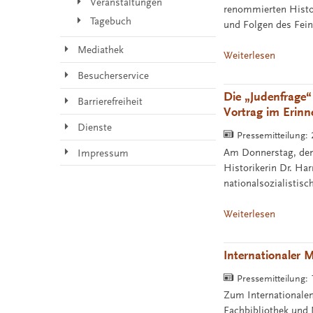
Veranstaltungen
renommierten Histo
Tagebuch
und Folgen des Feind
Mediathek
Weiterlesen
Besucherservice
Die „Judenfrage“
Barrierefreiheit
Vortrag im Erin
Dienste
Pressemitteilung:
Am Donnerstag, dem 
Impressum
Historikerin Dr. Ha
nationalsozialistisc
Weiterlesen
Internationaler
Pressemitteilung:
Zum Internationale
Fachbibliothek und 