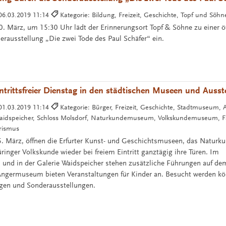
06.03.2019 11:14
Kategorie: Bildung, Freizeit, Geschichte, Topf und Söh
 März, um 15:30 Uhr lädt der Erinnerungsort Topf & Söhne zu einer öf
erausstellung „Die zwei Tode des Paul Schäfer“ ein.
eintrittsfreier Dienstag in den städtischen Museen und Ausst
01.03.2019 11:14
Kategorie: Bürger, Freizeit, Geschichte, Stadtmuseum
 Waidspeicher, Schloss Molsdorf, Naturkundemuseum, Volkskundemuseum, Fa
urismus
. März, öffnen die Erfurter Kunst- und Geschichtsmuseen, das Natu
inger Volkskunde wieder bei freiem Eintritt ganztägig ihre Türen. Im
nd in der Galerie Waidspeicher stehen zusätzliche Führungen auf d
germuseum bieten Veranstaltungen für Kinder an. Besucht werden 
ngen und Sonderausstellungen.