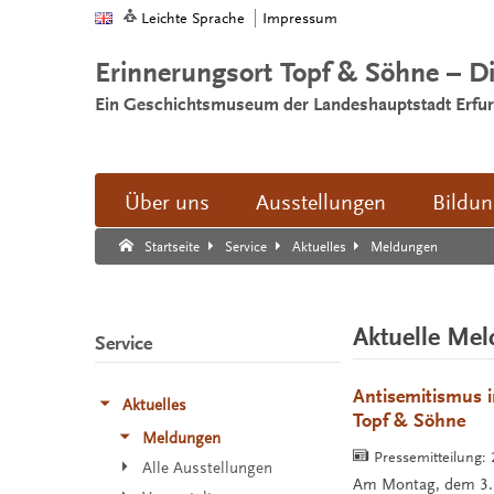
Leichte Sprache
Impressum
Erinnerungsort Topf & Söhne – D
Ein Geschichtsmuseum der Landeshauptstadt Erfur
Über uns
Ausstellungen
Bildu
Suche:
Suche Ende.
Meldungen
Startseite
Service
Aktuelles
Aktuelle Me
Service
Antisemitismus i
Aktuelles
Topf & Söhne
Meldungen
Pressemitteilung:
Alle Ausstellungen
Am Montag, dem 3. J