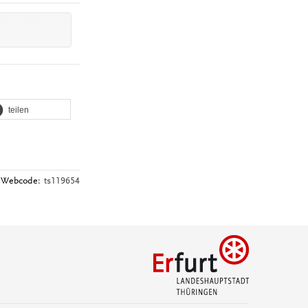
teilen
Webcode:
ts119654