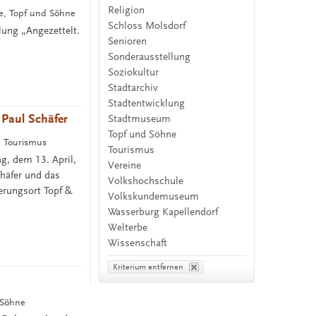
Religion
te, Topf und Söhne
Schloss Molsdorf
lung „Angezettelt.
Senioren
Sonderausstellung
Soziokultur
Stadtarchiv
Stadtentwicklung
 Paul Schäfer
Stadtmuseum
Topf und Söhne
e, Tourismus
Tourismus
g, dem 13. April,
Vereine
häfer und das
Volkshochschule
nerungsort Topf &
Volkskundemuseum
Wasserburg Kapellendorf
Welterbe
Wissenschaft
Kriterium entfernen
 Söhne