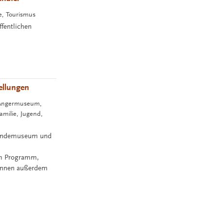
ne, Tourismus
fentlichen
ellungen
, Angermuseum,
milie, Jugend,
rkundemuseum und
em Programm,
können außerdem