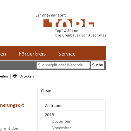
ven
Förderkreis
Service
teilen
Drucken
Filter
nnerungsort
Zeitraum
2019
Dezember
November
rag mit dem