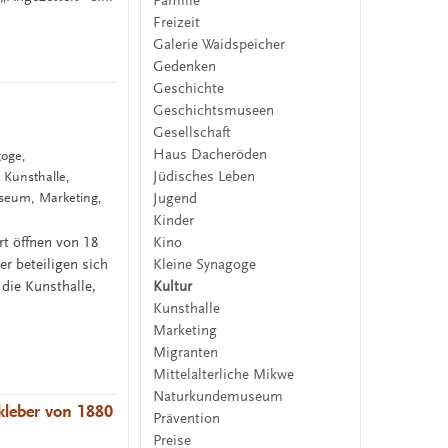
Familie
Freizeit
Galerie Waidspeicher
Gedenken
Geschichte
Geschichtsmuseen
Gesellschaft
Haus Dacheröden
goge,
Jüdisches Leben
 Kunsthalle,
seum, Marketing,
Jugend
Kinder
Kino
rt öffnen von 18
Kleine Synagoge
er beteiligen sich
Kultur
die Kunsthalle,
Kunsthalle
Marketing
Migranten
Mittelalterliche Mikwe
Naturkundemuseum
kleber von 1880
Prävention
Preise