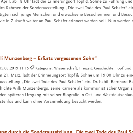
pril, ab 18 Uhr lädt der Erinnerungsort Topf & Söhne zu Führung und
 im Rahmen der Sonderausstellung „Die zwei Tode des Paul Schäfer“ ein
ftigten sich junge Menschen und erwachsene Besucherinnen und Besuc
ie in Zukunft weiter an Paul Schäfer erinnert werden soll. Nun werden 
lli Münzenberg – Erfurts vergessenen Sohn“
15.03.2019 11:15
Kategorie: Wissenschaft, Freizeit, Geschichte, Topf und
 21. März, lädt der Erinnerungsort Topf & Söhne um 19:00 Uhr zu ei
sstellung „Die zwei Tode des Paul Schäfer“ ein. Dr. habil. Bernhard Ba
hichte Willi Münzenbergs, seine Karriere als kommunistischer Organis
den späteren Umgang mit seiner Biografie in Ost- und Westdeutschlan
kostenlos und kann ohne Voranmeldung besucht werden.
ung durch die Sonderausstellung „Die zwei Tode des Paul S