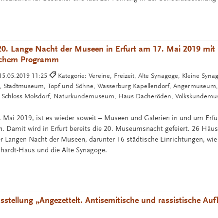
20. Lange Nacht der Museen in Erfurt am 17. Mai 2019 mit
ichem Programm
15.05.2019 11:25
Kategorie: Vereine, Freizeit, Alte Synagoge, Kleine Syna
we, Stadtmuseum, Topf und Söhne, Wasserburg Kapellendorf, Angermuseum,
r, Schloss Molsdorf, Naturkundemuseum, Haus Dacheröden, Volkskundemu
 Mai 2019, ist es wieder soweit – Museen und Galerien in und um Erfu
n. Damit wird in Erfurt bereits die 20. Museumsnacht gefeiert. 26 Häus
er Langen Nacht der Museen, darunter 16 städtische Einrichtungen, wie 
hardt-Haus und die Alte Synagoge.
sstellung „Angezettelt. Antisemitische und rassistische Auf