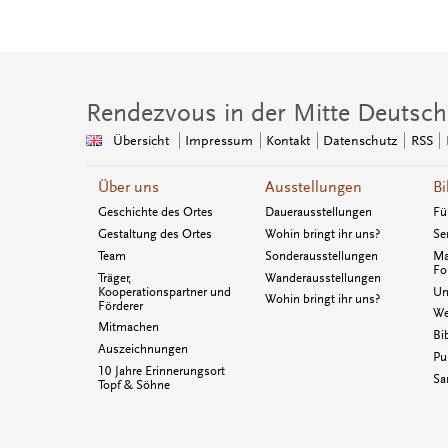
Rendezvous in der Mitte Deutsch
Übersicht
Impressum
Kontakt
Datenschutz
RSS
Über uns
Ausstellungen
Bi
Geschichte des Ortes
Dauerausstellungen
Fü
Gestaltung des Ortes
Wohin bringt ihr uns?
Se
Team
Sonderausstellungen
Ma
Fo
Träger,
Wanderausstellungen
Kooperationspartner und
Un
Wohin bringt ihr uns?
Förderer
We
Mitmachen
Bi
Auszeichnungen
Pu
10 Jahre Erinnerungsort
Sa
Topf & Söhne