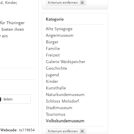
, Kinder,
Kriterium entfernen
Kategorie
ür Thüringer
Alte Synagoge
 bieten ihren
Angermuseum
r ein
Bürger
Familie
Freizeit
Galerie Waidspeicher
Geschichte
Jugend
Kinder
Kunsthalle
Naturkundemuseum
teilen
Schloss Molsdorf
Stadtmuseum
Tourismus
Volkskundemuseum
Webcode:
ts119654
Kriterium entfernen