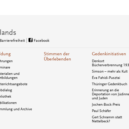
lands
Barrierefreiheit
Facebook
ldung
Stimmen der
Gedenkinitiativen
Überlebenden
hrungen
Denkort
Bücherverbrennung 19
minare
Simson – mehr als Kult
terialien und
rtbildungen
Éva Fahidi-Pusztai
terrichtsangebote
Thüringer Gedenkbuch
bdialog
Erinnerung an die
Deportation von Jüdinn
bliothek
und Juden
blikationen
Jochen-Bock-Preis
mmlung und Archive
Paul Schäfer
Gert Schramm statt
Nettelbeck?