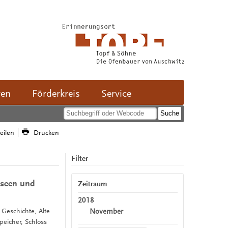
ven
Förderkreis
Service
teilen
Drucken
Filter
useen und
Zeitraum
2018
November
, Geschichte, Alte
eicher, Schloss