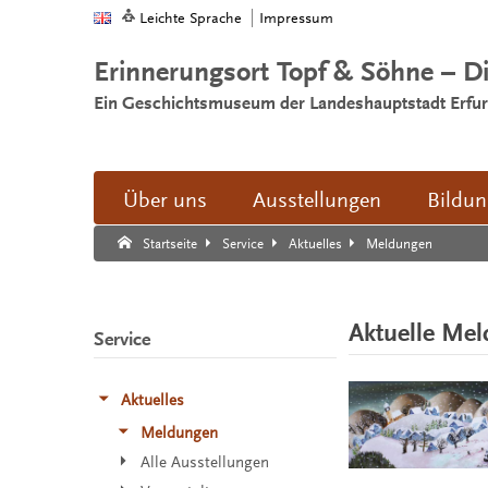
Leichte Sprache
Impressum
Erinnerungsort Topf & Söhne – D
Ein Geschichtsmuseum der Landeshauptstadt Erfur
Über uns
Ausstellungen
Bildu
Suche:
Suche Ende.
Meldungen
Startseite
Service
Aktuelles
Aktuelle Me
Service
Aktuelles
Meldungen
Alle Ausstellungen