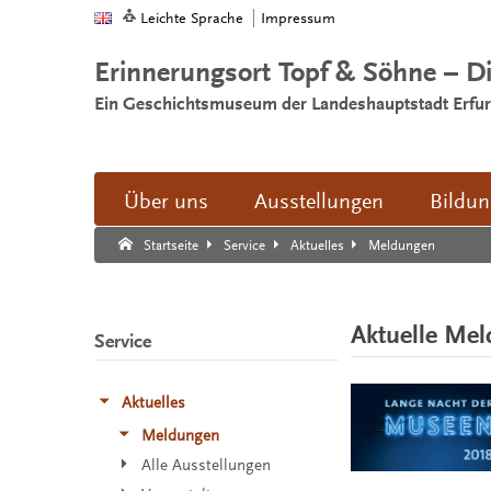
Leichte Sprache
Impressum
Erinnerungsort Topf & Söhne – D
Ein Geschichtsmuseum der Landeshauptstadt Erfur
Über uns
Ausstellungen
Bildu
Suche:
Suche Ende.
Meldungen
Startseite
Service
Aktuelles
Aktuelle Me
Service
Aktuelles
Meldungen
Alle Ausstellungen