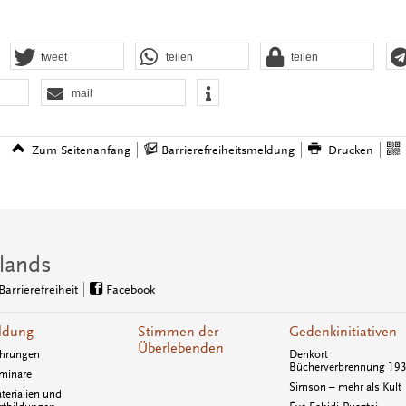
tweet
teilen
teilen
mail
Zum Seitenanfang
Barrierefreiheitsmeldung
Drucken
lands
Barrierefreiheit
Facebook
ldung
Stimmen der
Gedenkinitiativen
Überlebenden
hrungen
Denkort
Bücherverbrennung 19
minare
Simson – mehr als Kult
terialien und