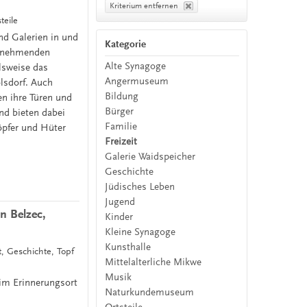
Kriterium entfernen
eile
nd Galerien in und
Kategorie
eilnehmenden
Alte Synagoge
lsweise das
Angermuseum
sdorf. Auch
Bildung
n ihre Türen und
Bürger
und bieten dabei
Familie
öpfer und Hüter
Freizeit
Galerie Waidspeicher
Geschichte
Jüdisches Leben
Jugend
n Belzec,
Kinder
Kleine Synagoge
Kunsthalle
t, Geschichte, Topf
Mittelalterliche Mikwe
Musik
im Erinnerungsort
Naturkundemuseum