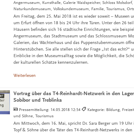
Angermuseum, Kunsthalle, Galerie Waidspeicher, Schloss Molsdorf,
Naturkundemuseum, Volkskundemuseum, Familie, Tourismus, Ortst
Am Freitag, dem 25. Mai 2018 ist es wieder soweit – Museen u
um Erfurt öffnen von 18 bis 24 Uhr ihre Türen. Unter den 26 t
Häusern befinden sich 16 städtische Einrichtungen, wie beispie
Angermuseum, das Stadtmuseum und das Schlossmuseum Mol
Galerien, das Wächterhaus und das Puppenstubenmuseum öffne
Hinterstübchen. Sie alle stellen sich der Frage „Ist das echt?“ 
Einblicke in den Museumsalltag sowie die Möglichkeit, die Sch
der kulturellen Schätze kennenzulernen.
Weiterlesen
Vortrag über das T4-Reinhardt-Netzwerk in den Lager
Sobibor und Treblinka
Pressemitteilung:
14.05.2018 12:54
Kategorie: Bildung, Freizei
und Söhne, Tourismus
Am Mittwoch, dem 16. Mai, spricht Dr. Sara Berger um 19 Uhr 
Topf & Söhne über die Täter des T4-Reinhardt-Netzwerks in den