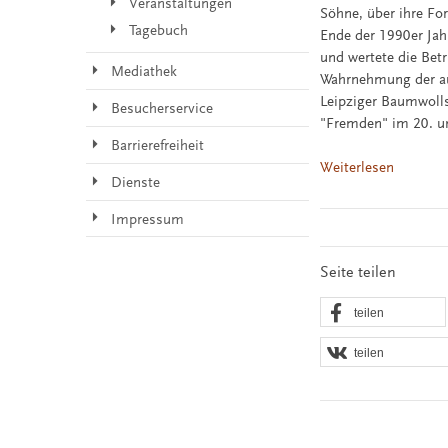
Veranstaltungen
Söhne, über ihre Fo
Tagebuch
Ende der 1990er Jah
und wertete die Bet
Mediathek
Wahrnehmung der au
Leipziger Baumwoll
Besucherservice
"Fremden" im 20. un
Barrierefreiheit
Weiterlesen
Dienste
Impressum
Seite teilen
teilen
teilen