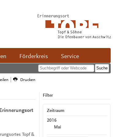
ven
Förderkreis
Service
teilen
Drucken
Filter
Erinnerungsort
Zeitraum
2016
Mai
erungsortes Topf &