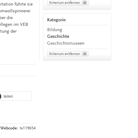
Kriterium entfernen
tation führte sie
aumwollspinnerei
ber die
Kategorie
ollegen im VEB
Bildung
rtung der
Geschichte
Geschichtsmuseen
Kriterium entfernen
teilen
Webcode:
ts119654