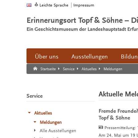
Leichte Sprache
Impressum
Erinnerungsort Topf & Söhne – D
Ein Geschichtsmuseum der Landeshauptstadt Erfur
Über uns
Ausstellungen
Bildu
Suche:
Suche Ende.
Meldungen
Startseite
Service
Aktuelles
Aktuelle Me
Service
Fremde Freunde? 
Aktuelles
Topf & Söhne
Meldungen
Pressemitteilung:
Alle Ausstellungen
Am 24. Mai um 19 Uh