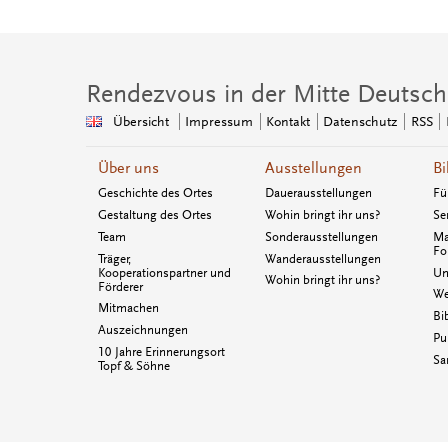
Rendezvous in der Mitte Deutsch
Übersicht
Impressum
Kontakt
Datenschutz
RSS
Über uns
Ausstellungen
Bi
Geschichte des Ortes
Dauerausstellungen
Fü
Gestaltung des Ortes
Wohin bringt ihr uns?
Se
Team
Sonderausstellungen
Ma
Fo
Träger,
Wanderausstellungen
Kooperationspartner und
Un
Wohin bringt ihr uns?
Förderer
We
Mitmachen
Bi
Auszeichnungen
Pu
10 Jahre Erinnerungsort
Sa
Topf & Söhne