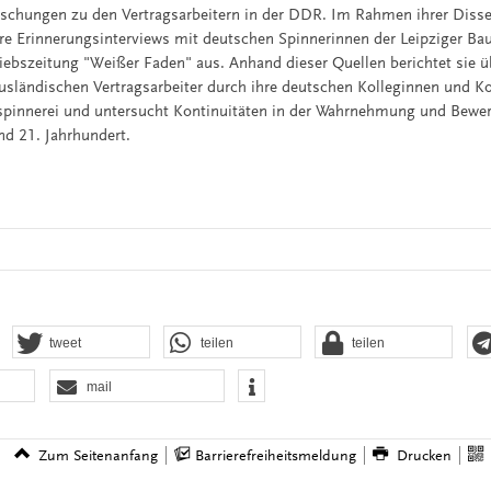
rschungen zu den Vertragsarbeitern in der DDR. Im Rahmen ihrer Disser
re Erinnerungsinterviews mit deutschen Spinnerinnen der Leipziger B
riebszeitung "Weißer Faden" aus. Anhand dieser Quellen berichtet sie ü
sländischen Vertragsarbeiter durch ihre deutschen Kolleginnen und K
spinnerei und untersucht Kontinuitäten in der Wahrnehmung und Bewe
d 21. Jahrhundert.
tweet
teilen
teilen
mail
Zum Seitenanfang
Barrierefreiheitsmeldung
Drucken