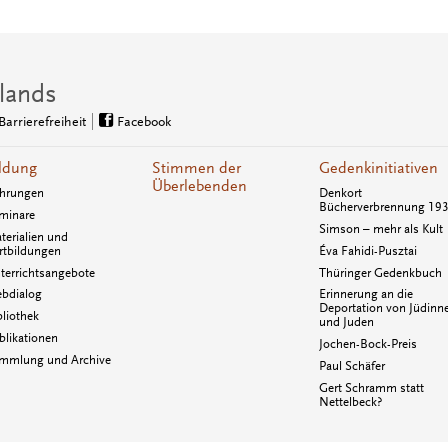
lands
Barrierefreiheit
Facebook
ldung
Stimmen der
Gedenkinitiativen
Überlebenden
hrungen
Denkort
Bücherverbrennung 19
minare
Simson – mehr als Kult
terialien und
rtbildungen
Éva Fahidi-Pusztai
terrichtsangebote
Thüringer Gedenkbuch
bdialog
Erinnerung an die
Deportation von Jüdinn
bliothek
und Juden
blikationen
Jochen-Bock-Preis
mmlung und Archive
Paul Schäfer
Gert Schramm statt
Nettelbeck?