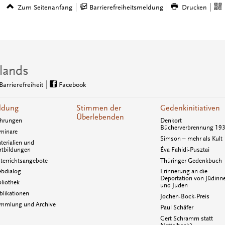
Zum Seitenanfang
Barrierefreiheitsmeldung
Drucken
lands
Barrierefreiheit
Facebook
ldung
Stimmen der
Gedenkinitiativen
Überlebenden
hrungen
Denkort
Bücherverbrennung 19
minare
Simson – mehr als Kult
terialien und
rtbildungen
Éva Fahidi-Pusztai
terrichtsangebote
Thüringer Gedenkbuch
bdialog
Erinnerung an die
Deportation von Jüdinn
bliothek
und Juden
blikationen
Jochen-Bock-Preis
mmlung und Archive
Paul Schäfer
Gert Schramm statt