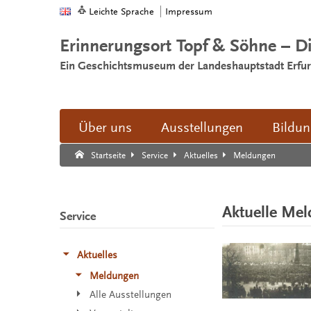
Leichte Sprache
Impressum
Erinnerungsort Topf & Söhne – D
Ein Geschichtsmuseum der Landeshauptstadt Erfur
Über uns
Ausstellungen
Bildu
Suche:
Suche Ende.
Meldungen
Startseite
Service
Aktuelles
Aktuelle Me
Service
Aktuelles
Meldungen
Alle Ausstellungen