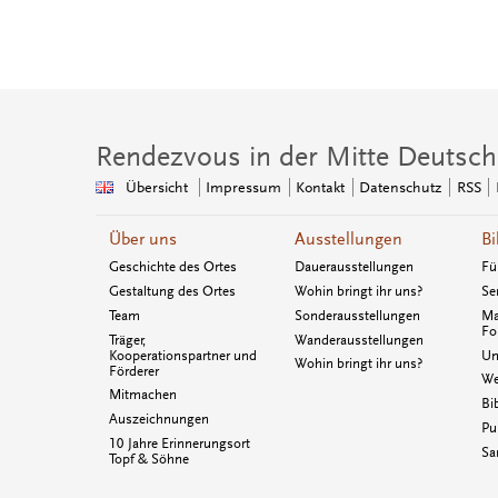
Rendezvous in der Mitte Deutsch
Übersicht
Impressum
Kontakt
Datenschutz
RSS
Über uns
Ausstellungen
Bi
Geschichte des Ortes
Dauerausstellungen
Fü
Gestaltung des Ortes
Wohin bringt ihr uns?
Se
Team
Sonderausstellungen
Ma
Fo
Träger,
Wanderausstellungen
Kooperationspartner und
Un
Wohin bringt ihr uns?
Förderer
We
Mitmachen
Bi
Auszeichnungen
Pu
10 Jahre Erinnerungsort
Sa
Topf & Söhne