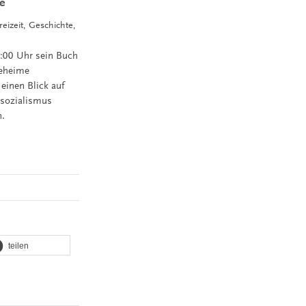
e
reizeit, Geschichte,
9:00 Uhr sein Buch
Geheime
 einen Blick auf
lsozialismus
n.
teilen