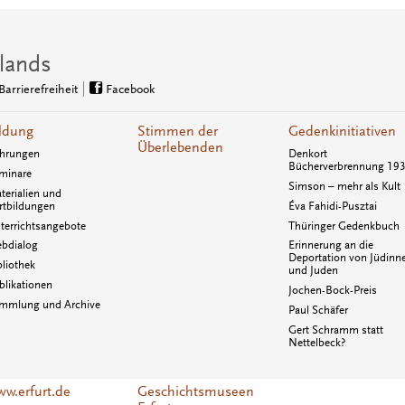
lands
Barrierefreiheit
Facebook
ldung
Stimmen der
Gedenkinitiativen
Überlebenden
hrungen
Denkort
Bücherverbrennung 19
minare
Simson – mehr als Kult
terialien und
rtbildungen
Éva Fahidi-Pusztai
terrichtsangebote
Thüringer Gedenkbuch
bdialog
Erinnerung an die
Deportation von Jüdinn
bliothek
und Juden
blikationen
Jochen-Bock-Preis
mmlung und Archive
Paul Schäfer
Gert Schramm statt
Nettelbeck?
w.erfurt.de
Geschichtsmuseen