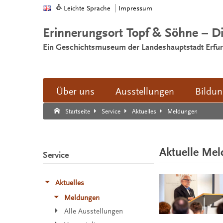
Leichte Sprache
Impressum
Erinnerungsort Topf & Söhne – D
Ein Geschichtsmuseum der Landeshauptstadt Erfur
Über uns
Ausstellungen
Bildu
Suche:
Suche Ende.
Meldungen
Startseite
Service
Aktuelles
Aktuelle Me
Service
Aktuelles
Meldungen
Alle Ausstellungen