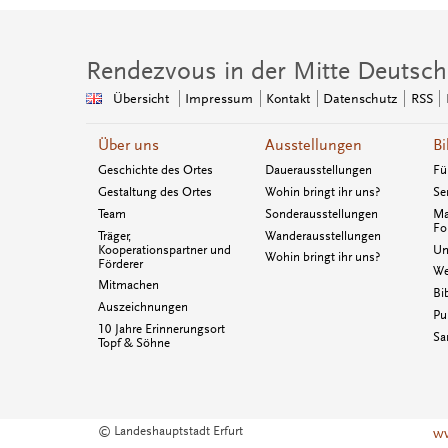
Rendezvous in der Mitte Deutsch
Übersicht
Impressum
Kontakt
Datenschutz
RSS
Über uns
Ausstellungen
Bi
Geschichte des Ortes
Dauerausstellungen
Fü
Gestaltung des Ortes
Wohin bringt ihr uns?
Se
Team
Sonderausstellungen
Ma
Fo
Träger,
Wanderausstellungen
Kooperationspartner und
Un
Wohin bringt ihr uns?
Förderer
We
Mitmachen
Bi
Auszeichnungen
Pu
10 Jahre Erinnerungsort
Sa
Topf & Söhne
© Landeshauptstadt Erfurt
ww