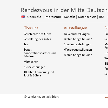
Rendezvous in der Mitte Deutsch
Übersicht
Impressum
Kontakt
Datenschutz
RSS
Über uns
Ausstellungen
Bi
Geschichte des Ortes
Dauerausstellungen
Fü
Gestaltung des Ortes
Wohin bringt ihr uns?
Se
Team
Sonderausstellungen
Ma
Fo
Träger,
Wanderausstellungen
Kooperationspartner und
Un
Wohin bringt ihr uns?
Förderer
We
Mitmachen
Bi
Auszeichnungen
Pu
10 Jahre Erinnerungsort
Sa
Topf & Söhne
© Landeshauptstadt Erfurt
ww