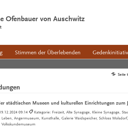
ie Ofenbauer von Auschwitz
t
ng
Stimmen der Überlebenden
Gedenkinitiati
Seite 
ldungen
er städtischen Museen und kulturellen Einrichtungen zum 
19.12.2024 09:14
Kategorie: Freizeit, Alte Synagoge, Kleine Synagoge, S
 Leben, Angermuseum, Kunsthalle, Galerie Waidspeicher, Schloss Molsdorf
 Volkskundemuseum