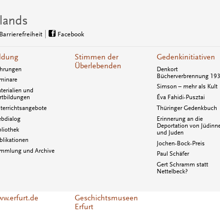
lands
Barrierefreiheit
Facebook
ldung
Stimmen der
Gedenkinitiativen
Überlebenden
hrungen
Denkort
Bücherverbrennung 19
minare
Simson – mehr als Kult
terialien und
rtbildungen
Éva Fahidi-Pusztai
terrichtsangebote
Thüringer Gedenkbuch
bdialog
Erinnerung an die
Deportation von Jüdinn
bliothek
und Juden
blikationen
Jochen-Bock-Preis
mmlung und Archive
Paul Schäfer
Gert Schramm statt
Nettelbeck?
w.erfurt.de
Geschichtsmuseen
Erfurt