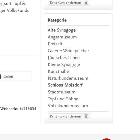
Kriterium entfernen
ngsort Topf &
ger Volkskunde
Kategorie
Alte Synagoge
Angermuseum
Freizeit
Galerie Waidspeicher
Jüdisches Leben
Kleine Synagoge
Kunsthalle
teilen
Naturkundemuseum
Schloss Molsdorf
Stadtmuseum
Topf und Söhne
Volkskundemuseum
Webcode:
ts119654
Kriterium entfernen