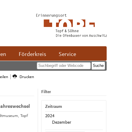
ven
Förderkreis
Service
teilen
Drucken
Filter
Jahreswechsel
Zeitraum
2024
tadtmuseum, Topf
,
Dezember