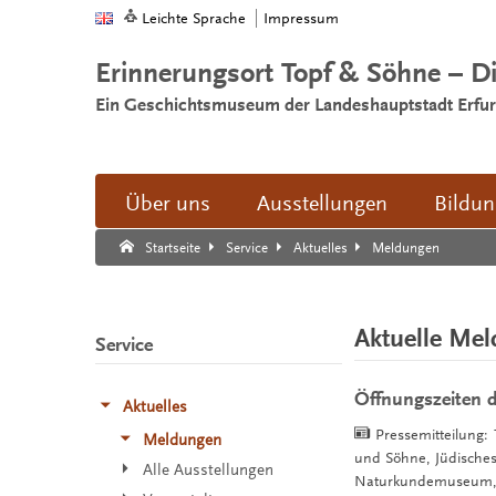
Leichte Sprache
Impressum
Erinnerungsort Topf & Söhne – D
Ein Geschichtsmuseum der Landeshauptstadt Erfur
Über uns
Ausstellungen
Bildu
Suche:
Suche Ende.
Meldungen
Startseite
Service
Aktuelles
Aktuelle Me
Service
Öffnungszeiten d
Aktuelles
Pressemitteilung:
Meldungen
und Söhne, Jüdisches
Alle Ausstellungen
Naturkundemuseum,