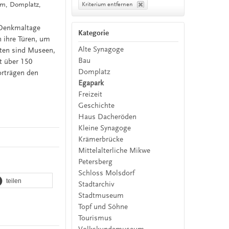
um, Domplatz,
Kriterium entfernen
 Denkmaltage
Kategorie
 ihre Türen, um
Alte Synagoge
eten sind Museen,
Bau
t über 150
Domplatz
orträgen den
Egapark
Freizeit
Geschichte
Haus Dacheröden
Kleine Synagoge
Krämerbrücke
Mittelalterliche Mikwe
Petersberg
Schloss Molsdorf
teilen
Stadtarchiv
Stadtmuseum
Topf und Söhne
Tourismus