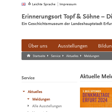
Leichte Sprache
Impressum
Erinnerungsort Topf & Söhne – D
Ein Geschichtsmuseum der Landeshauptstadt Erfur
Über uns
Ausstellungen
Bildu
Suche:
Suche Ende.
Meldungen
Startseite
Service
Aktuelles
Aktuelle Me
Service
Aktuelles
Meldungen
Alle Ausstellungen