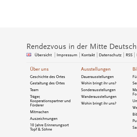
Rendezvous in der Mitte Deutsch
Übersicht
Impressum
Kontakt
Datenschutz
RSS
Über uns
Ausstellungen
Bi
Geschichte des Ortes
Dauerausstellungen
Fü
Gestaltung des Ortes
Wohin bringt ihr uns?
Se
Team
Sonderausstellungen
Ma
Fo
Träger,
Wanderausstellungen
Kooperationspartner und
Un
Wohin bringt ihr uns?
Förderer
We
Mitmachen
Bi
Auszeichnungen
Pu
10 Jahre Erinnerungsort
Sa
Topf & Söhne