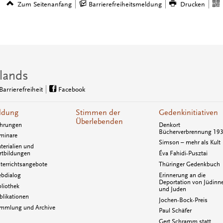
Zum Seitenanfang
Barrierefreiheitsmeldung
Drucken
lands
Barrierefreiheit
Facebook
ldung
Stimmen der
Gedenkinitiativen
Überlebenden
hrungen
Denkort
Bücherverbrennung 19
minare
Simson – mehr als Kult
terialien und
rtbildungen
Éva Fahidi-Pusztai
terrichtsangebote
Thüringer Gedenkbuch
bdialog
Erinnerung an die
Deportation von Jüdinn
bliothek
und Juden
blikationen
Jochen-Bock-Preis
mmlung und Archive
Paul Schäfer
Gert Schramm statt