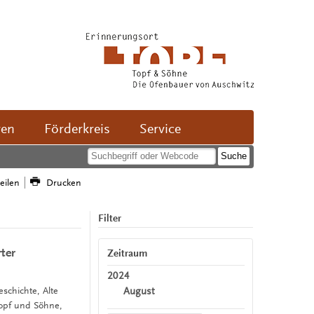
ven
Förderkreis
Service
teilen
Drucken
Filter
ter
Zeitraum
2024
August
eschichte, Alte
Topf und Söhne,