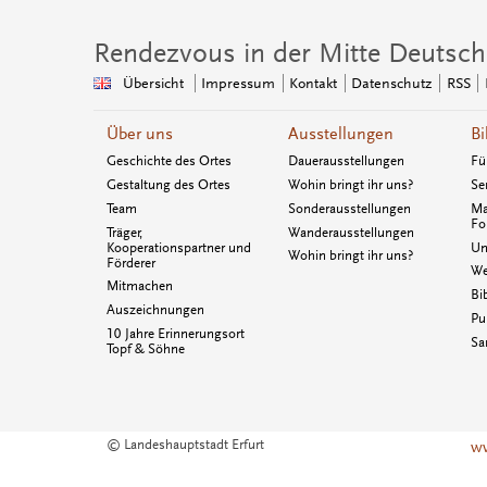
Rendezvous in der Mitte Deutsch
Übersicht
Impressum
Kontakt
Datenschutz
RSS
Über uns
Ausstellungen
Bi
Geschichte des Ortes
Dauerausstellungen
Fü
Gestaltung des Ortes
Wohin bringt ihr uns?
Se
Team
Sonderausstellungen
Ma
Fo
Träger,
Wanderausstellungen
Kooperationspartner und
Un
Wohin bringt ihr uns?
Förderer
We
Mitmachen
Bi
Auszeichnungen
Pu
10 Jahre Erinnerungsort
Sa
Topf & Söhne
© Landeshauptstadt Erfurt
ww