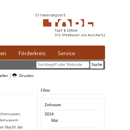
ven
Förderkreis
Service
teilen
Drucken
Filter
Zeitraum
2024
hichtsmuseen,
undemuseum
Mai
en Nacht der