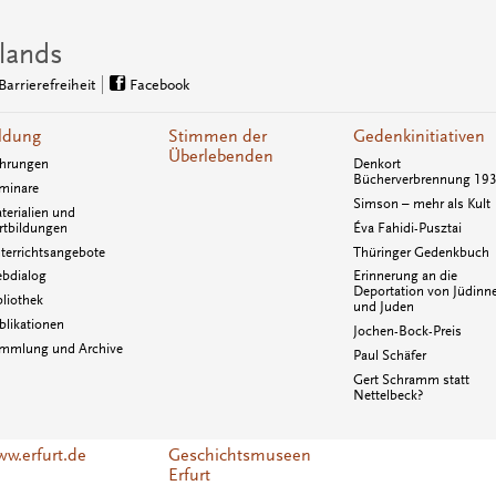
lands
Barrierefreiheit
Facebook
ldung
Stimmen der
Gedenkinitiativen
Überlebenden
hrungen
Denkort
Bücherverbrennung 19
minare
Simson – mehr als Kult
terialien und
rtbildungen
Éva Fahidi-Pusztai
terrichtsangebote
Thüringer Gedenkbuch
bdialog
Erinnerung an die
Deportation von Jüdinn
bliothek
und Juden
blikationen
Jochen-Bock-Preis
mmlung und Archive
Paul Schäfer
Gert Schramm statt
Nettelbeck?
w.erfurt.de
Geschichtsmuseen
Erfurt