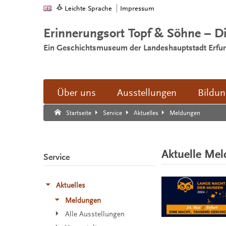
Leichte Sprache
Impressum
Erinnerungsort Topf & Söhne – D
Ein Geschichtsmuseum der Landeshauptstadt Erfur
Über uns
Ausstellungen
Bildu
Suche:
Suche Ende.
Meldungen
Startseite
Service
Aktuelles
Aktuelle Me
Service
Aktuelles
Meldungen
Alle Ausstellungen