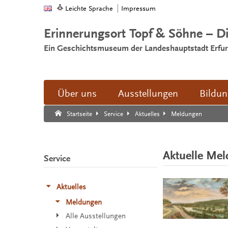
Leichte Sprache
Impressum
Erinnerungsort Topf & Söhne – D
Ein Geschichtsmuseum der Landeshauptstadt Erfur
Über uns
Ausstellungen
Bildu
Suche:
Suche Ende.
Meldungen
Startseite
Service
Aktuelles
Aktuelle Me
Service
Aktuelles
Meldungen
Alle Ausstellungen