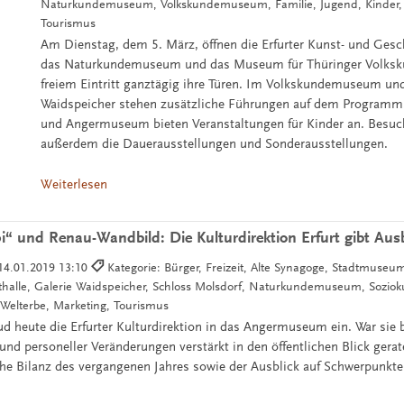
Naturkundemuseum, Volkskundemuseum, Familie, Jugend, Kinder, 
Tourismus
Am Dienstag, dem 5. März, öffnen die Erfurter Kunst- und Ges
das Naturkundemuseum und das Museum für Thüringer Volksku
freiem Eintritt ganztägig ihre Türen. Im Volkskundemuseum und
Waidspeicher stehen zusätzliche Führungen auf dem Program
und Angermuseum bieten Veranstaltungen für Kinder an. Besu
außerdem die Dauerausstellungen und Sonderausstellungen.
Weiterlesen
 und Renau-Wandbild: Die Kulturdirektion Erfurt gibt Ausb
14.01.2019 13:10
Kategorie: Bürger, Freizeit, Alte Synagoge, Stadtmuseu
lle, Galerie Waidspeicher, Schloss Molsdorf, Naturkundemuseum, Soziokult
elterbe, Marketing, Tourismus
ud heute die Erfurter Kulturdirektion in das Angermuseum ein. War sie 
und personeller Veränderungen verstärkt in den öffentlichen Blick gerat
e Bilanz des vergangenen Jahres sowie der Ausblick auf Schwerpunkte