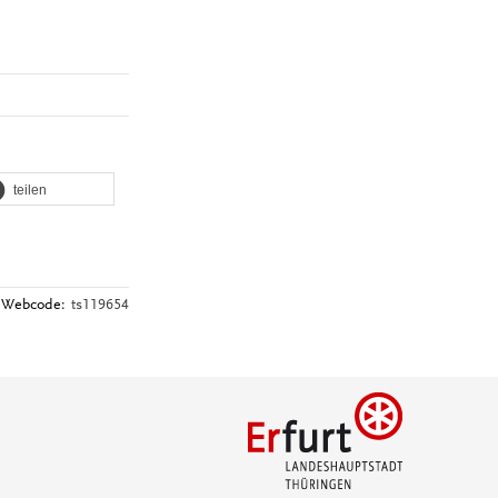
teilen
Webcode:
ts119654