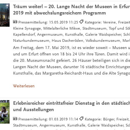
Träum weiter! – 20. Lange Nacht der Museen in Erfu
2019 mit abwechslungsreichem Programm
Pressemitteilung:
15.05.2019 11:25
Kategorie: Vereine, Freizei
Kleine Synagoge, Mittelalterliche Mikwe, Stadtmuseum, Topf und S
Kapellendorf, Angermuseum, Kunsthalle, Galerie Waidspeicher, Schl
Naturkundemuseum, Haus Dacheröden, Volkskundemuseum, Marke
Am Freitag, dem 17. Mai 2019, ist es wieder soweit – Museen u
und um Erfurt öffnen von 18 bis 24 Uhr ihre Türen. Damit wird in
die 20. Museumsnacht gefeiert. 26 Häuser beteiligen sich in di
Langen Nacht der Museen, darunter 16 städtische Einrichtungen
Kunsthalle, das Margaretha-Reichardt-Haus und die Alte Synag
Weiterlesen
Erlebnisreicher eintrittsfreier Dienstag in den städti
und Ausstellungen
Pressemitteilung:
01.03.2019 11:14
Kategorie: Bürger, Freizeit
Stadtmuseum, Angermuseum, Kunsthalle, Galerie Waidspeicher, Sch