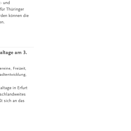
t- und
ür Thüringer
erden können die
en.
altage am 3.
reine, Freizeit,
adtentwicklung,
tage in Erfurt
schlandweites
t sich an das