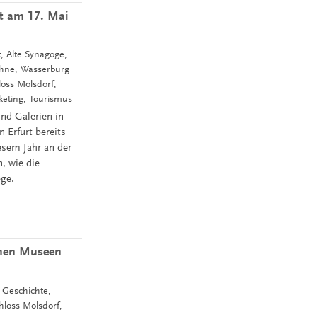
rt am 17. Mai
t, Alte Synagoge,
öhne, Wasserburg
oss Molsdorf,
ting, Tourismus
nd Galerien in
 Erfurt bereits
esem Jahr an der
, wie die
oge.
schen Museen
, Geschichte,
loss Molsdorf,