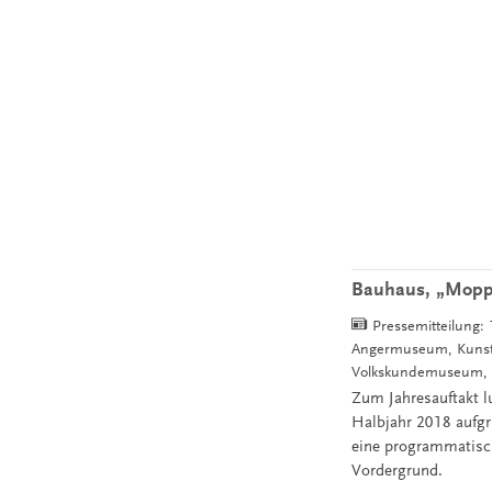
Bauhaus, „Moppi“
Pressemitteilung:
Angermuseum, Kunstha
Volkskundemuseum, W
Zum Jahresauftakt l
Halbjahr 2018 aufgr
eine programmatisch
Vordergrund.