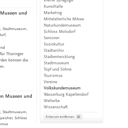
Kleine Synagoge
Kunsthalle
en Museen und
Marketing
Mittelalterliche Mikwe
Naturkundemuseum
it, Stadtmuseum,
Schloss Molsdorf
orf,
Senioren
Soziokultur
und
Stadtarchiv
ür Thüringer
Stadtentwicklung
erden können die
Stadtmuseum
en.
Topf und Söhne
Tourismus
Vereine
Volkskundemuseum
Wasserburg Kapellendorf
chen Museen und
Welterbe
Wissenschaft
it, Stadtmuseum,
Kriterium entfernen
eicher, Schloss
ismus