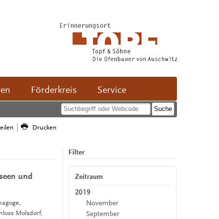
ven
Förderkreis
Service
teilen
Drucken
Filter
useen und
Zeitraum
2019
November
ynagoge,
loss Molsdorf,
September