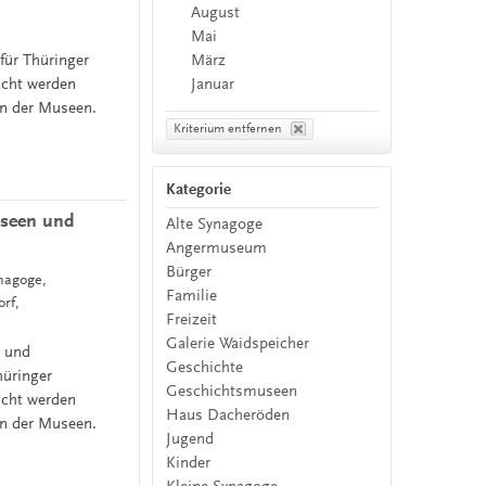
August
Mai
März
ür Thüringer
Januar
ucht werden
n der Museen.
Kriterium entfernen
Kategorie
useen und
Alte Synagoge
Angermuseum
Bürger
ynagoge,
Familie
rf,
Freizeit
Galerie Waidspeicher
- und
Geschichte
üringer
Geschichtsmuseen
ucht werden
Haus Dacheröden
n der Museen.
Jugend
Kinder