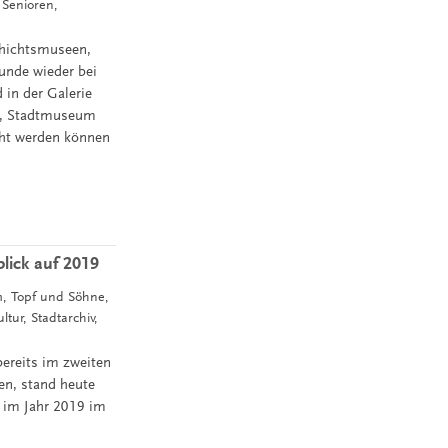
Senioren,
chichtsmuseen,
nde wieder bei
 in der Galerie
m, Stadtmuseum
cht werden können
lick auf 2019
m, Topf und Söhne,
ur, Stadtarchiv,
bereits im zweiten
en, stand heute
 im Jahr 2019 im