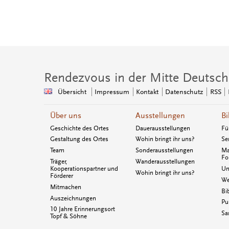
Rendezvous in der Mitte Deutsch
Übersicht
Impressum
Kontakt
Datenschutz
RSS
Über uns
Ausstellungen
Bi
Geschichte des Ortes
Dauerausstellungen
Fü
Gestaltung des Ortes
Wohin bringt ihr uns?
Se
Team
Sonderausstellungen
Ma
Fo
Träger,
Wanderausstellungen
Kooperationspartner und
Un
Wohin bringt ihr uns?
Förderer
We
Mitmachen
Bi
Auszeichnungen
Pu
10 Jahre Erinnerungsort
Sa
Topf & Söhne