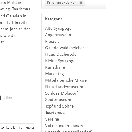
oss Molsdorf,
Kriterium entfernen
ting, Tourismus
nd Galerien in
Kategorie
 Erfurt bereits
Alte Synagoge
esem Jahr an der
Angermuseum
, wie die
Freizeit
oge.
Galerie Waidspeicher
Haus Dacheröden
Kleine Synagoge
Kunsthalle
Marketing
Mittelalterliche Mikwe
Naturkundemuseum
Schloss Molsdorf
teilen
Stadtmuseum
Topf und Söhne
Tourismus
Vereine
Volkskundemuseum
Webcode:
ts119654