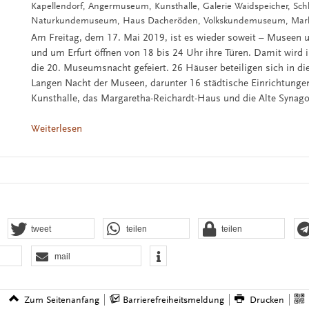
Kapellendorf, Angermuseum, Kunsthalle, Galerie Waidspeicher, Schl
Naturkundemuseum, Haus Dacheröden, Volkskundemuseum, Marke
Am Freitag, dem 17. Mai 2019, ist es wieder soweit – Museen u
und um Erfurt öffnen von 18 bis 24 Uhr ihre Türen. Damit wird in
die 20. Museumsnacht gefeiert. 26 Häuser beteiligen sich in di
Langen Nacht der Museen, darunter 16 städtische Einrichtungen
Kunsthalle, das Margaretha-Reichardt-Haus und die Alte Synag
Weiterlesen
tweet
teilen
teilen
mail
Zum Seitenanfang
Barrierefreiheitsmeldung
Drucken