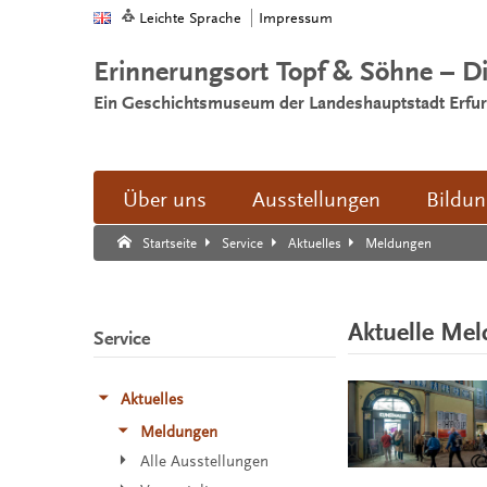
Leichte Sprache
Impressum
Erinnerungsort Topf & Söhne – D
Ein Geschichtsmuseum der Landeshauptstadt Erfur
Über uns
Ausstellungen
Bildu
Suche:
Suche Ende.
Meldungen
Startseite
Service
Aktuelles
Aktuelle Me
Service
Aktuelles
Meldungen
Alle Ausstellungen