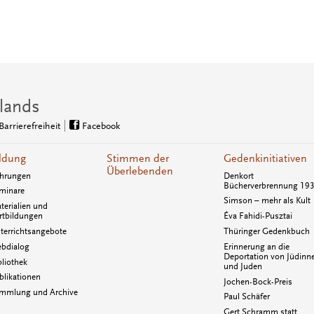
lands
Barrierefreiheit
Facebook
ldung
Stimmen der
Gedenkinitiativen
Überlebenden
hrungen
Denkort
Bücherverbrennung 19
minare
Simson – mehr als Kult
terialien und
rtbildungen
Éva Fahidi-Pusztai
terrichtsangebote
Thüringer Gedenkbuch
bdialog
Erinnerung an die
Deportation von Jüdinn
bliothek
und Juden
blikationen
Jochen-Bock-Preis
mmlung und Archive
Paul Schäfer
Gert Schramm statt