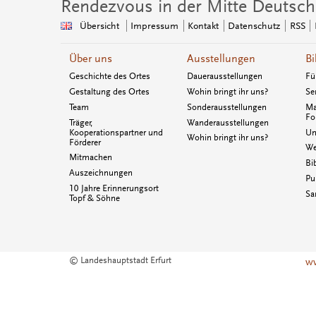
Rendezvous in der Mitte Deutsch
Übersicht
Impressum
Kontakt
Datenschutz
RSS
Über uns
Ausstellungen
Bi
Geschichte des Ortes
Dauerausstellungen
Fü
Gestaltung des Ortes
Wohin bringt ihr uns?
Se
Team
Sonderausstellungen
Ma
Fo
Träger,
Wanderausstellungen
Kooperationspartner und
Un
Wohin bringt ihr uns?
Förderer
We
Mitmachen
Bi
Auszeichnungen
Pu
10 Jahre Erinnerungsort
Sa
Topf & Söhne
© Landeshauptstadt Erfurt
ww