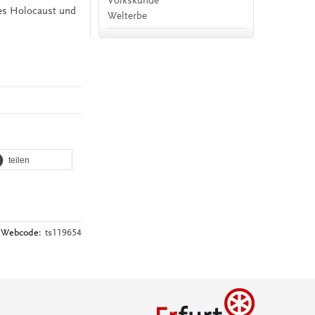
Volkskunde
es Holocaust und
Welterbe
teilen
Webcode:
ts119654