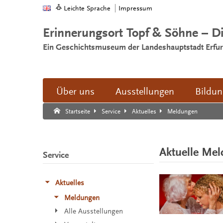
Leichte Sprache
Impressum
Erinnerungsort Topf & Söhne – D
Ein Geschichtsmuseum der Landeshauptstadt Erfur
Über uns
Ausstellungen
Bildu
Suche:
Suche Ende.
Meldungen
Startseite
Service
Aktuelles
Aktuelle Me
Service
Aktuelles
Meldungen
Alle Ausstellungen