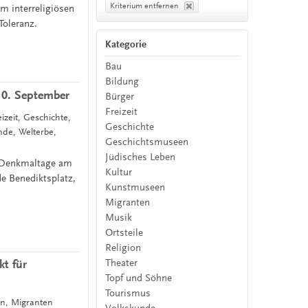
Kriterium entfernen
m interreligiösen
Toleranz.
Kategorie
Bau
Bildung
10. September
Bürger
Freizeit
izeit, Geschichte,
Geschichte
nde, Welterbe,
Geschichtsmuseen
Jüdisches Leben
n Denkmaltage am
Kultur
 Benediktsplatz,
Kunstmuseen
Migranten
Musik
Ortsteile
Religion
Theater
t für
Topf und Söhne
Tourismus
on, Migranten