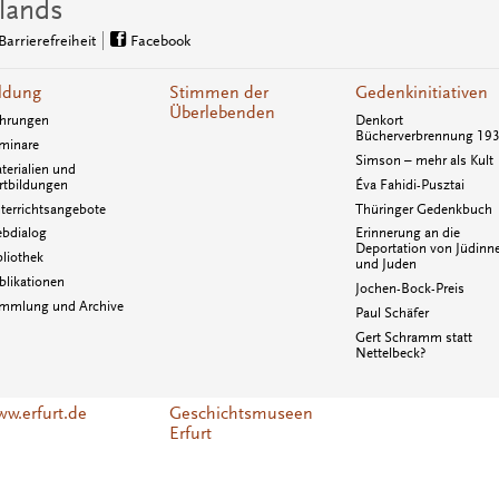
lands
Barrierefreiheit
Facebook
ldung
Stimmen der
Gedenkinitiativen
Überlebenden
hrungen
Denkort
Bücherverbrennung 19
minare
Simson – mehr als Kult
terialien und
rtbildungen
Éva Fahidi-Pusztai
terrichtsangebote
Thüringer Gedenkbuch
bdialog
Erinnerung an die
Deportation von Jüdinn
bliothek
und Juden
blikationen
Jochen-Bock-Preis
mmlung und Archive
Paul Schäfer
Gert Schramm statt
Nettelbeck?
w.erfurt.de
Geschichtsmuseen
Erfurt