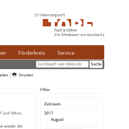
ven
Förderkreis
Service
teilen
Drucken
Filter
Zeitraum
2017
pf und Söhne,
August
e wieder die